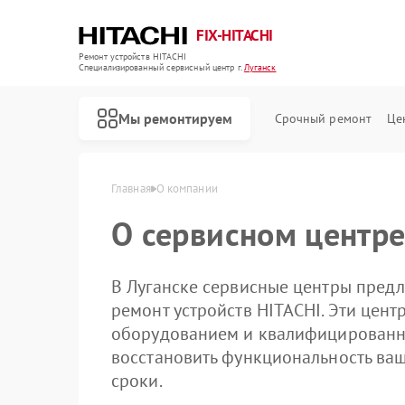
FIX-HITACHI
Ремонт устройств HITACHI
Специализированный cервисный центр г.
Луганск
Мы ремонтируем
Срочный ремонт
Це
Главная
О компании
О сервисном центре
В Луганске сервисные центры пред
ремонт устройств HITACHI. Эти це
оборудованием и квалифицированн
восстановить функциональность ваш
сроки.
Ремонт кондиционеров HITACHI
Ремонт стиральных машин HITACHI
Ремонт холодильников HITACHI
Ремонт морозильных камер HITACHI
Ремонт кухонных плит HITACHI
Ремонт сушильных машин HITACHI
Ремонт систем хранения данных HITACHI
Ремонт снегоуборщиков HITACHI
Ремонт варочных панелей HITACHI
Ремонт водонагревателей HITACHI
Ремонт посудомоечных машин HITACHI