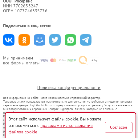
ООО "Русервис"
ИНН 7702633247
ОГРН 1077746335776
Поделиться в соц. сетях:
Мы принимаем
все формы оплаты
Политика конфиденциальности
Вся информация на сайте носит исключительно справочный характер.
Товарные знаки используются исключительно для описания устройств, в отношении которых
сервисные центры lug.hitachi-fixim.ru предоставляют услуги по ремонту. Услуги оказываются
в неавторизованных сервисных центрах lug.hitachi-fixim.ru, которые не связаны с
правообладателями товарных знаков или их официальными представителями.
Ремонт осуществляется для устройств, уже введенных в гражданский оборот в соответствии
Этот сайт использует файлы cookie. Вы можете
со статьей 1487 ГК РФ.
Использование товарных знаков не преследует цели индивидуализации услуг или введения
ознакомиться с
правилами использования
Согласен
потребителей в заблуждение, а служит для информирования о предоставляемых услугах по
ремонту техники указанных брендов.
файлов cookie
Представленная на сайте информация не является публичной офертой, определяемой