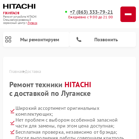
+7 (863) 333-79-21
FIX-HITACHI
Ежедневно с 9:00 до 21:00
Ремонт устройств HITACHI
Специализированный
cервисный центр г.
Луганск
Мы ремонтируем
Позвонить
Главная
Доставка
Ремонт техники
HITACHI
с доставкой по Луганске
Широкий ассортимент оригинальных
комплектующих;
Нет проблем с выбором особенной запасной
Ремонт систем хранения данных HITACHI
Ремонт кондиционеров HITACHI
Ремонт стиральных машин HITACHI
Ремонт морозильных камер HITACHI
Ремонт сушильных машин HITACHI
Ремонт варочных панелей HITACHI
Ремонт посудомоечных машин HITACHI
Ремонт снегоуборщиков HITACHI
Ремонт водонагревателей HITACHI
части для замены, при этом цена доступная;
Бесплатная проверка, независимо от брэнда;
После выполнения работы совершаем контроль