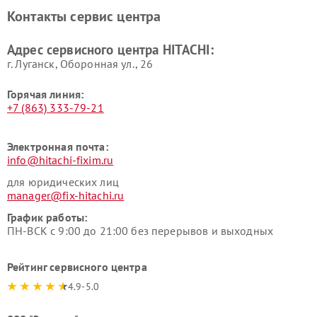
Ремонт систем хранения
Ремонт снегоуборщиков
Контакты сервис центра
данных HITACHI
HITACHI
Ремонт варочных панелей
Ремонт водонагревателей
Адрес сервисного центра HITACHI:
HITACHI
HITACHI
г. Луганск, Оборонная ул., 26
Горячая линия:
+7 (863) 333-79-21
Электронная почта:
info@hitachi-fixim.ru
для юридических лиц
manager@fix-hitachi.ru
График работы:
ПН-ВСК с 9:00 до 21:00 без перерывов и выходных
Рейтинг сервисного центра
4.9-5.0