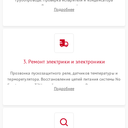
трубопроводе. Проверка испарителя и конденсатора
течеискателем. Демонтаж старого фильтра-осушителя и
Подробнее
продувка капиллярной трубки для устранения засоров.
3. Ремонт электрики и электроники
Прозвонка пускозащитного реле, датчиков температуры и
терморегулятора. Восстановление цепей питания системы No
Frost, включая ТЭН оттайки и вентилятор. Ремонт или замена
Подробнее
платы управления при сбоях алгоритмов.