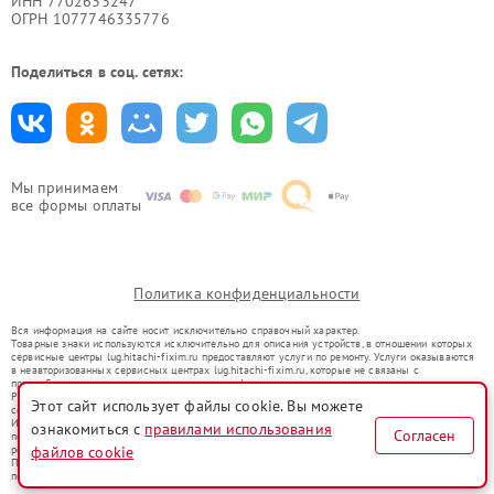
ИНН 7702633247
ОГРН 1077746335776
Поделиться в соц. сетях:
Мы принимаем
все формы оплаты
Политика конфиденциальности
Вся информация на сайте носит исключительно справочный характер.
Товарные знаки используются исключительно для описания устройств, в отношении которых
сервисные центры lug.hitachi-fixim.ru предоставляют услуги по ремонту. Услуги оказываются
в неавторизованных сервисных центрах lug.hitachi-fixim.ru, которые не связаны с
правообладателями товарных знаков или их официальными представителями.
Ремонт осуществляется для устройств, уже введенных в гражданский оборот в соответствии
Этот сайт использует файлы cookie. Вы можете
со статьей 1487 ГК РФ.
Использование товарных знаков не преследует цели индивидуализации услуг или введения
ознакомиться с
правилами использования
Согласен
потребителей в заблуждение, а служит для информирования о предоставляемых услугах по
ремонту техники указанных брендов.
файлов cookie
Представленная на сайте информация не является публичной офертой, определяемой
положениями Статьи 437(2) Гражданского кодекса РФ