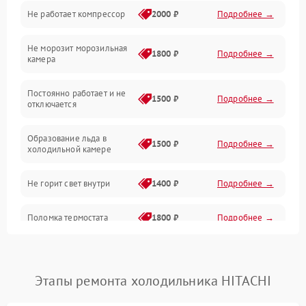
Не работает компрессор
2000 ₽
Подробнее →
Электропитание
Не морозит морозильная
Дренаж
1800 ₽
Подробнее →
камера
Оттайка
Постоянно работает и не
1500 ₽
Подробнее →
отключается
Программное обеспечение
Образование льда в
1500 ₽
Подробнее →
холодильной камере
Не горит свет внутри
1400 ₽
Подробнее →
Поломка термостата
1800 ₽
Подробнее →
Не работает вентилятор
1800 ₽
Подробнее →
Этапы ремонта холодильника HITACHI
Поломка системы No Frost
2600 ₽
Подробнее →