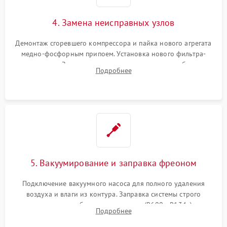
4. Замена неисправных узлов
Демонтаж сгоревшего компрессора и пайка нового агрегата
медно-фосфорным припоем. Установка нового фильтра-
осушителя. Замена изношенных вентиляторов обдува,
Подробнее
сломанных заслонок или поврежденных дверных петель.
5. Вакуумирование и заправка фреоном
Подключение вакуумного насоса для полного удаления
воздуха и влаги из контура. Заправка системы строго
дозированным объемом хладагента (R600a, R134a) по
Подробнее
электронным весам. Контроль рабочего давления в системе.