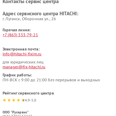
Контакты сервис центра
данных HITACHI
HITACHI
Ремонт варочных панелей
Ремонт водонагревателей
Адрес сервисного центра HITACHI:
HITACHI
HITACHI
г. Луганск, Оборонная ул., 26
Горячая линия:
+7 (863) 333-79-21
Электронная почта:
info@hitachi-fixim.ru
для юридических лиц
manager@fix-hitachi.ru
График работы:
ПН-ВСК с 9:00 до 21:00 без перерывов и выходных
Рейтинг сервисного центра
4.9-5.0
ООО "Русервис"