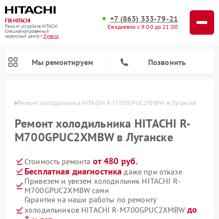
+7 (863) 333-79-21
FIX-HITACHI
Ежедневно с 9:00 до 21:00
Ремонт устройств HITACHI
Специализированный
cервисный центр г.
Луганск
Мы ремонтируем
Позвонить
анске
Ремонт холодильника HITACHI R-M700GPUC2XMBW в Луганске
Ремонт холодильника HITACHI R-
M700GPUC2XMBW в Луганске
от 480 руб.
Стоимость ремонта
Бесплатная диагностика
даже при отказе
Привезем и увезем холодильник HITACHI R-
M700GPUC2XMBW сами
Ремонт кондиционеров HITACHI
Ремонт стиральных машин HITACHI
Ремонт снегоуборщиков HITACHI
Ремонт водонагревателей HITACHI
Ремонт систем хранения данных HITACHI
Ремонт морозильных камер HITACHI
Ремонт сушильных машин HITACHI
Ремонт варочных панелей HITACHI
Ремонт посудомоечных машин HITACHI
Гарантия на наши работы по ремонту
до
холодильников HITACHI R-M700GPUC2XMBW