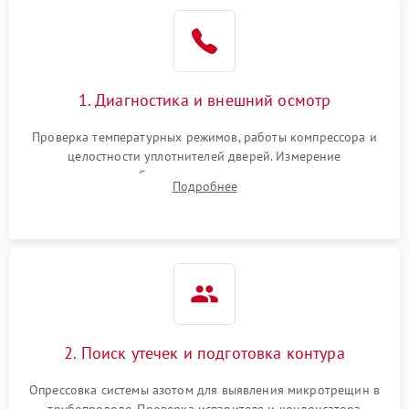
Образование конденсата
1800 ₽
Подробнее →
на стенках
Сбой в работе инвертора
2100 ₽
Подробнее →
1. Диагностика и внешний осмотр
Запах горелого при
2000 ₽
Подробнее →
Проверка температурных режимов, работы компрессора и
работе
целостности уплотнителей дверей. Измерение
сопротивления обмоток мотора, проверка термостата и
Не включается
Подробнее
1000 ₽
Подробнее →
считывание кодов ошибок с электронного дисплея.
холодильник
Проблемы с системой
автоматической
1800 ₽
Подробнее →
разморозки
2. Поиск утечек и подготовка контура
Опрессовка системы азотом для выявления микротрещин в