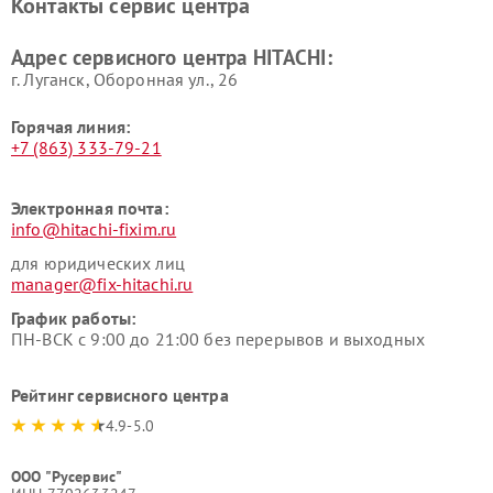
Контакты сервис центра
данных HITACHI
HITACHI
Ремонт варочных панелей
Ремонт водонагревателей
Адрес сервисного центра HITACHI:
HITACHI
HITACHI
г. Луганск, Оборонная ул., 26
Горячая линия:
+7 (863) 333-79-21
Электронная почта:
info@hitachi-fixim.ru
для юридических лиц
manager@fix-hitachi.ru
График работы:
ПН-ВСК с 9:00 до 21:00 без перерывов и выходных
Рейтинг сервисного центра
4.9-5.0
ООО "Русервис"