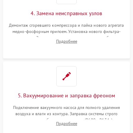
4. Замена неисправных узлов
Демонтаж сгоревшего компрессора и пайка нового агрегата
медно-фосфорным припоем. Установка нового фильтра-
осушителя. Замена изношенных вентиляторов обдува,
Подробнее
сломанных заслонок или поврежденных дверных петель.
5. Вакуумирование и заправка фреоном
Подключение вакуумного насоса для полного удаления
воздуха и влаги из контура. Заправка системы строго
дозированным объемом хладагента (R600a, R134a) по
Подробнее
электронным весам. Контроль рабочего давления в системе.