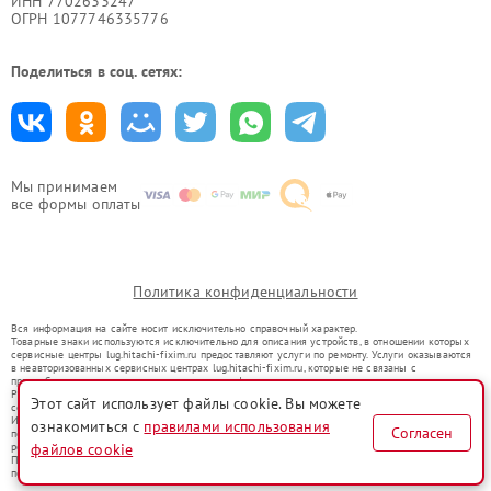
ИНН 7702633247
ОГРН 1077746335776
Поделиться в соц. сетях:
Мы принимаем
все формы оплаты
Политика конфиденциальности
Вся информация на сайте носит исключительно справочный характер.
Товарные знаки используются исключительно для описания устройств, в отношении которых
сервисные центры lug.hitachi-fixim.ru предоставляют услуги по ремонту. Услуги оказываются
в неавторизованных сервисных центрах lug.hitachi-fixim.ru, которые не связаны с
правообладателями товарных знаков или их официальными представителями.
Ремонт осуществляется для устройств, уже введенных в гражданский оборот в соответствии
Этот сайт использует файлы cookie. Вы можете
со статьей 1487 ГК РФ.
Использование товарных знаков не преследует цели индивидуализации услуг или введения
ознакомиться с
правилами использования
Согласен
потребителей в заблуждение, а служит для информирования о предоставляемых услугах по
ремонту техники указанных брендов.
файлов cookie
Представленная на сайте информация не является публичной офертой, определяемой
положениями Статьи 437(2) Гражданского кодекса РФ