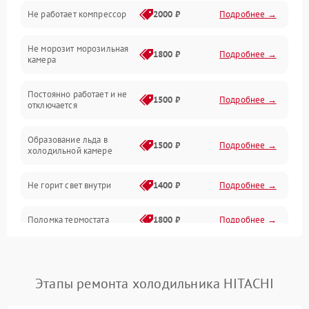
Не работает компрессор
2000 ₽
Подробнее →
Электропитание
Не морозит морозильная
Дренаж
1800 ₽
Подробнее →
камера
Оттайка
Постоянно работает и не
1500 ₽
Подробнее →
отключается
Программное обеспечение
Образование льда в
1500 ₽
Подробнее →
холодильной камере
Не горит свет внутри
1400 ₽
Подробнее →
Поломка термостата
1800 ₽
Подробнее →
Не работает вентилятор
1800 ₽
Подробнее →
Этапы ремонта холодильника HITACHI
Поломка системы No Frost
2600 ₽
Подробнее →