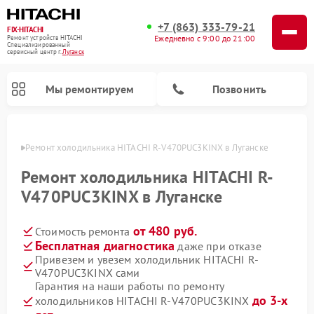
+7 (863) 333-79-21
FIX-HITACHI
Ежедневно с 9:00 до 21:00
Ремонт устройств HITACHI
Специализированный
cервисный центр г.
Луганск
Мы ремонтируем
Позвонить
анске
Ремонт холодильника HITACHI R-V470PUC3KINX в Луганске
Ремонт холодильника HITACHI R-
V470PUC3KINX в Луганске
от 480 руб.
Стоимость ремонта
Бесплатная диагностика
даже при отказе
Привезем и увезем холодильник HITACHI R-
V470PUC3KINX сами
Ремонт кондиционеров HITACHI
Ремонт стиральных машин HITACHI
Ремонт снегоуборщиков HITACHI
Ремонт водонагревателей HITACHI
Ремонт систем хранения данных HITACHI
Ремонт морозильных камер HITACHI
Ремонт сушильных машин HITACHI
Ремонт варочных панелей HITACHI
Ремонт посудомоечных машин HITACHI
Гарантия на наши работы по ремонту
до 3-х
холодильников HITACHI R-V470PUC3KINX