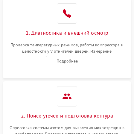
Образование конденсата
1800 ₽
Подробнее →
на стенках
Сбой в работе инвертора
2100 ₽
Подробнее →
1. Диагностика и внешний осмотр
Запах горелого при
2000 ₽
Подробнее →
Проверка температурных режимов, работы компрессора и
работе
целостности уплотнителей дверей. Измерение
сопротивления обмоток мотора, проверка термостата и
Не включается
Подробнее
1000 ₽
Подробнее →
считывание кодов ошибок с электронного дисплея.
холодильник
Проблемы с системой
автоматической
1800 ₽
Подробнее →
разморозки
2. Поиск утечек и подготовка контура
Опрессовка системы азотом для выявления микротрещин в