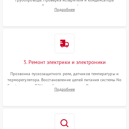
трубопроводе. Проверка испарителя и конденсатора
течеискателем. Демонтаж старого фильтра-осушителя и
Подробнее
продувка капиллярной трубки для устранения засоров.
3. Ремонт электрики и электроники
Прозвонка пускозащитного реле, датчиков температуры и
терморегулятора. Восстановление цепей питания системы No
Frost, включая ТЭН оттайки и вентилятор. Ремонт или замена
Подробнее
платы управления при сбоях алгоритмов.