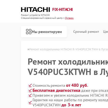
FIX-HITACHI
Ремонт устройств HITACHI
Специализированный cервисный центр г.
Луганск
Мы ремонтируем
Срочный ремонт
Це
HITACHI в Луганске
Ремонт холодильника HITACHI R-V540PUC3KTWH в Луга
Ремонт холодильник
V540PUC3KTWH в Лу
от 480 руб.
Стоимость ремонта
Бесплатная диагностика
даже при отказ
Привезем и увезем холодильник HITACHI
Гарантия на наши работы по ремонту холо
до 3-х лет
V540PUC3KTWH
Ремонт кондиционеров HITACHI
Ремонт стиральных машин HITACHI
Ремонт морозильных камер HITACHI
Ремонт кухонных плит HITACHI
Ремонт сушильных машин HITACHI
Ремонт систем хранения данных HITACHI
Ремонт снегоуборщиков HITACHI
Ремонт варочных панелей HITACHI
Ремонт водонагревателей HITACHI
Ремонт посудомоечных машин HITACHI