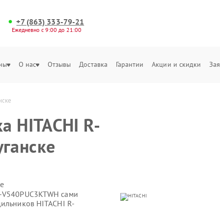
+7 (863) 333-79-21
Ежедневно с 9:00 до 21:00
ны
О нас
Отзывы
Доставка
Гарантии
Акции и скидки
Зая
нске
а HITACHI R-
ганске
е
 R-V540PUC3KTWH сами
дильников HITACHI R-