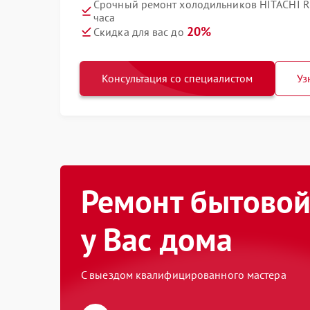
Срочный ремонт холодильников HITACHI 
часа
20%
Скидка для вас до
Консультация со специалистом
Уз
Ремонт бытовой
у Вас дома
С выездом квалифицированного мастера