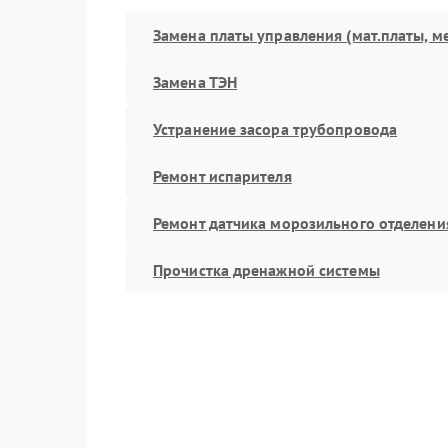
Замена платы управления (мат.платы, м
Замена ТЭН
Устранение засора трубопровода
Ремонт испарителя
Ремонт датчика морозильного отделени
Прочистка дренажной системы