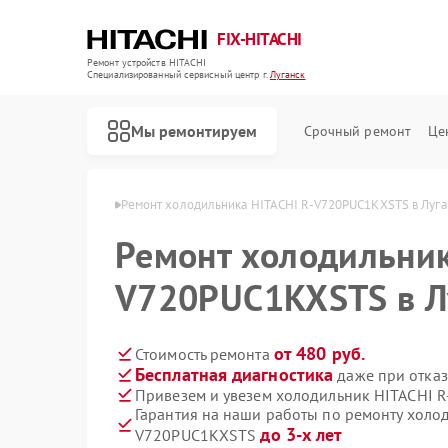
FIX-HITACHI
Ремонт устройств HITACHI
Специализированный cервисный центр г.
Луганск
Мы ремонтируем
Срочный ремонт
Це
HITACHI в Луганске
Ремонт холодильника HITACHI R-V720PUC1KXSTS в Луга
Ремонт холодильник
V720PUC1KXSTS в Л
от 480 руб.
Стоимость ремонта
Бесплатная диагностика
даже при отказ
Привезем и увезем холодильник HITACHI 
Гарантия на наши работы по ремонту холо
до 3-х лет
V720PUC1KXSTS
Ремонт кондиционеров HITACHI
Ремонт стиральных машин HITACHI
Ремонт морозильных камер HITACHI
Ремонт кухонных плит HITACHI
Ремонт сушильных машин HITACHI
Ремонт систем хранения данных HITACHI
Ремонт снегоуборщиков HITACHI
Ремонт варочных панелей HITACHI
Ремонт водонагревателей HITACHI
Ремонт посудомоечных машин HITACHI