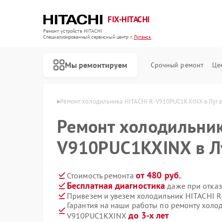
FIX-HITACHI
Ремонт устройств HITACHI
Специализированный cервисный центр г.
Луганск
Мы ремонтируем
Срочный ремонт
Це
HITACHI в Луганске
Ремонт холодильника HITACHI R-V910PUC1KXINX в Луга
Ремонт холодильник
V910PUC1KXINX в Л
от 480 руб.
Стоимость ремонта
Бесплатная диагностика
даже при отказ
Привезем и увезем холодильник HITACHI 
Гарантия на наши работы по ремонту холо
до 3-х лет
V910PUC1KXINX
Ремонт кондиционеров HITACHI
Ремонт стиральных машин HITACHI
Ремонт морозильных камер HITACHI
Ремонт кухонных плит HITACHI
Ремонт сушильных машин HITACHI
Ремонт систем хранения данных HITACHI
Ремонт снегоуборщиков HITACHI
Ремонт варочных панелей HITACHI
Ремонт водонагревателей HITACHI
Ремонт посудомоечных машин HITACHI