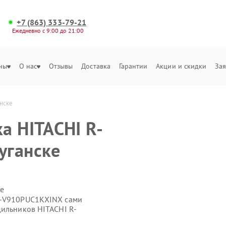
+7 (863) 333-79-21
Ежедневно с 9:00 до 21:00
ны
О нас
Отзывы
Доставка
Гарантии
Акции и скидки
Зая
нске
а HITACHI R-
уганске
е
R-V910PUC1KXINX сами
дильников HITACHI R-