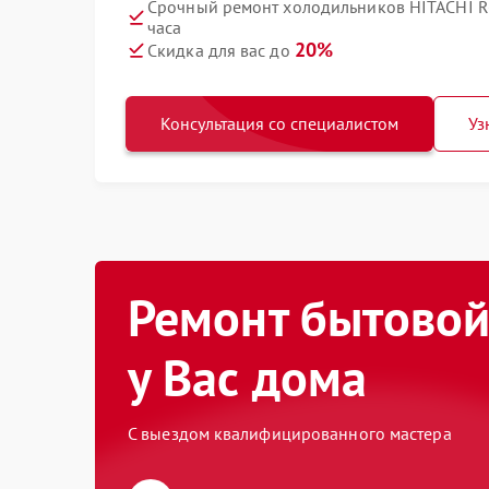
Срочный ремонт холодильников HITACHI 
часа
20%
Скидка для вас до
Консультация со специалистом
Уз
Ремонт бытовой
у Вас дома
С выездом квалифицированного мастера