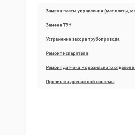
Замена платы управления (мат.платы, м
Замена ТЭН
Устранение засора трубопровода
Ремонт испарителя
Ремонт датчика морозильного отделени
Прочистка дренажной системы