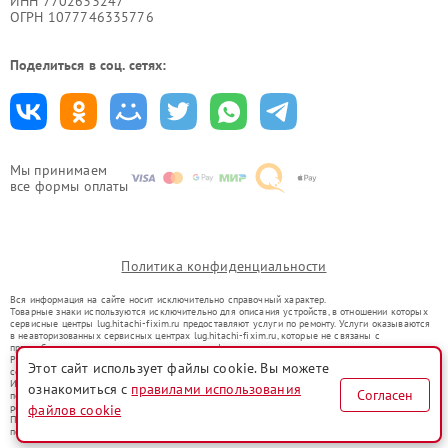
ИНН 7702633247
ОГРН 1077746335776
Поделиться в соц. сетях:
Мы принимаем
все формы оплаты
Политика конфиденциальности
Вся информация на сайте носит исключительно справочный характер.
Товарные знаки используются исключительно для описания устройств, в отношении которых
сервисные центры lug.hitachi-fixim.ru предоставляют услуги по ремонту. Услуги оказываются
в неавторизованных сервисных центрах lug.hitachi-fixim.ru, которые не связаны с
правообладателями товарных знаков или их официальными представителями.
Ремонт осуществляется для устройств, уже введенных в гражданский оборот в соответствии
Этот сайт использует файлы cookie. Вы можете
со статьей 1487 ГК РФ.
Использование товарных знаков не преследует цели индивидуализации услуг или введения
ознакомиться с
правилами использования
Согласен
потребителей в заблуждение, а служит для информирования о предоставляемых услугах по
ремонту техники указанных брендов.
файлов cookie
Представленная на сайте информация не является публичной офертой, определяемой
положениями Статьи 437(2) Гражданского кодекса РФ