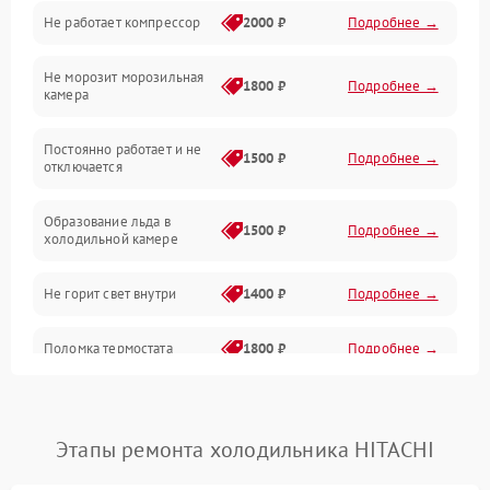
Не работает компрессор
2000 ₽
Подробнее →
Электропитание
Не морозит морозильная
Дренаж
1800 ₽
Подробнее →
камера
Оттайка
Постоянно работает и не
1500 ₽
Подробнее →
отключается
Программное обеспечение
Образование льда в
1500 ₽
Подробнее →
холодильной камере
Не горит свет внутри
1400 ₽
Подробнее →
Поломка термостата
1800 ₽
Подробнее →
Не работает вентилятор
1800 ₽
Подробнее →
Этапы ремонта холодильника HITACHI
Поломка системы No Frost
2600 ₽
Подробнее →