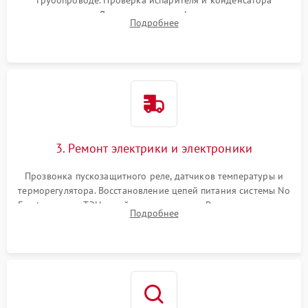
трубопроводе. Проверка испарителя и конденсатора
течеискателем. Демонтаж старого фильтра-осушителя и
Подробнее
продувка капиллярной трубки для устранения засоров.
3. Ремонт электрики и электроники
Прозвонка пускозащитного реле, датчиков температуры и
терморегулятора. Восстановление цепей питания системы No
Frost, включая ТЭН оттайки и вентилятор. Ремонт или замена
Подробнее
платы управления при сбоях алгоритмов.