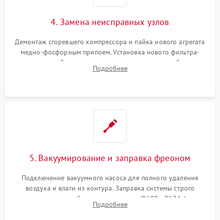
4. Замена неисправных узлов
Демонтаж сгоревшего компрессора и пайка нового агрегата
медно-фосфорным припоем. Установка нового фильтра-
осушителя. Замена изношенных вентиляторов обдува,
Подробнее
сломанных заслонок или поврежденных дверных петель.
5. Вакуумирование и заправка фреоном
Подключение вакуумного насоса для полного удаления
воздуха и влаги из контура. Заправка системы строго
дозированным объемом хладагента (R600a, R134a) по
Подробнее
электронным весам. Контроль рабочего давления в системе.