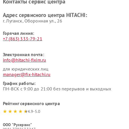
Контакты сервис центра
данных HITACHI
HITACHI
Ремонт варочных панелей
Ремонт водонагревателей
Адрес сервисного центра HITACHI:
HITACHI
HITACHI
г. Луганск, Оборонная ул., 26
Горячая линия:
+7 (863) 333-79-21
Электронная почта:
info@hitachi-fixim.ru
для юридических лиц
manager@fix-hitachi.ru
График работы:
ПН-ВСК с 9:00 до 21:00 без перерывов и выходных
Рейтинг сервисного центра
4.9-5.0
ООО "Русервис"