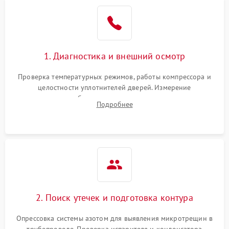
Образование конденсата
1800 ₽
Подробнее →
на стенках
Сбой в работе инвертора
2100 ₽
Подробнее →
1. Диагностика и внешний осмотр
Запах горелого при
2000 ₽
Подробнее →
Проверка температурных режимов, работы компрессора и
работе
целостности уплотнителей дверей. Измерение
сопротивления обмоток мотора, проверка термостата и
Не включается
Подробнее
1000 ₽
Подробнее →
считывание кодов ошибок с электронного дисплея.
холодильник
Проблемы с системой
автоматической
1800 ₽
Подробнее →
разморозки
2. Поиск утечек и подготовка контура
Опрессовка системы азотом для выявления микротрещин в