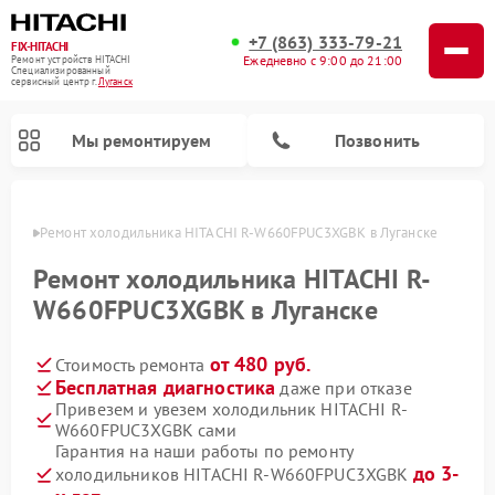
+7 (863) 333-79-21
FIX-HITACHI
Ежедневно с 9:00 до 21:00
Ремонт устройств HITACHI
Специализированный
cервисный центр г.
Луганск
Мы ремонтируем
Позвонить
анске
Ремонт холодильника HITACHI R-W660FPUC3XGBK в Луганске
Ремонт холодильника HITACHI R-
W660FPUC3XGBK в Луганске
от 480 руб.
Стоимость ремонта
Бесплатная диагностика
даже при отказе
Привезем и увезем холодильник HITACHI R-
W660FPUC3XGBK сами
Ремонт кондиционеров HITACHI
Ремонт стиральных машин HITACHI
Ремонт снегоуборщиков HITACHI
Ремонт водонагревателей HITACHI
Ремонт систем хранения данных HITACHI
Ремонт морозильных камер HITACHI
Ремонт сушильных машин HITACHI
Ремонт варочных панелей HITACHI
Ремонт посудомоечных машин HITACHI
Гарантия на наши работы по ремонту
до 3-
холодильников HITACHI R-W660FPUC3XGBK