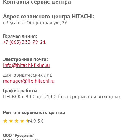
Контакты сервис центра
данных HITACHI
HITACHI
Ремонт варочных панелей
Ремонт водонагревателей
Адрес сервисного центра HITACHI:
HITACHI
HITACHI
г. Луганск, Оборонная ул., 26
Горячая линия:
+7 (863) 333-79-21
Электронная почта:
info@hitachi-fixim.ru
для юридических лиц
manager@fix-hitachi.ru
График работы:
ПН-ВСК с 9:00 до 21:00 без перерывов и выходных
Рейтинг сервисного центра
4.9-5.0
ООО "Русервис"