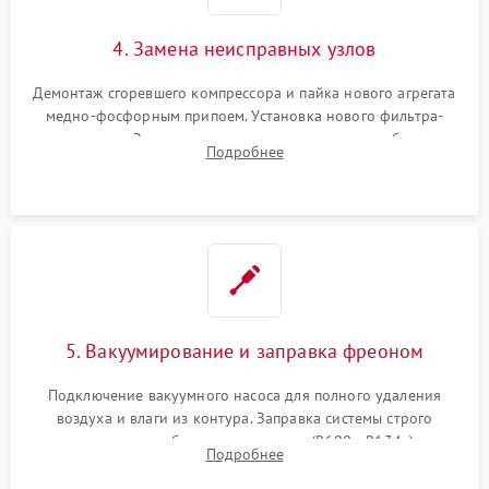
4. Замена неисправных узлов
Демонтаж сгоревшего компрессора и пайка нового агрегата
медно-фосфорным припоем. Установка нового фильтра-
осушителя. Замена изношенных вентиляторов обдува,
Подробнее
сломанных заслонок или поврежденных дверных петель.
5. Вакуумирование и заправка фреоном
Подключение вакуумного насоса для полного удаления
воздуха и влаги из контура. Заправка системы строго
дозированным объемом хладагента (R600a, R134a) по
Подробнее
электронным весам. Контроль рабочего давления в системе.