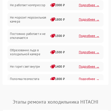
Не работает компрессор
2000 ₽
Подробнее →
Электропитание
Не морозит морозильная
Дренаж
1800 ₽
Подробнее →
камера
Оттайка
Постоянно работает и не
1500 ₽
Подробнее →
отключается
Программное обеспечение
Образование льда в
1500 ₽
Подробнее →
холодильной камере
Не горит свет внутри
1400 ₽
Подробнее →
Поломка термостата
1800 ₽
Подробнее →
Не работает вентилятор
1800 ₽
Подробнее →
Этапы ремонта холодильника HITACHI
Поломка системы No Frost
2600 ₽
Подробнее →