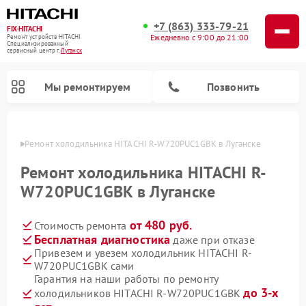
+7 (863) 333-79-21
FIX-HITACHI
Ежедневно с 9:00 до 21:00
Ремонт устройств HITACHI
Специализированный
cервисный центр г.
Луганск
Мы ремонтируем
Позвонить
анске
Ремонт холодильника HITACHI R-W720PUC1GBK в Луганске
Ремонт холодильника HITACHI R-
W720PUC1GBK в Луганске
от 480 руб.
Стоимость ремонта
Бесплатная диагностика
даже при отказе
Привезем и увезем холодильник HITACHI R-
W720PUC1GBK сами
Ремонт кондиционеров HITACHI
Ремонт стиральных машин HITACHI
Ремонт снегоуборщиков HITACHI
Ремонт водонагревателей HITACHI
Ремонт систем хранения данных HITACHI
Ремонт морозильных камер HITACHI
Ремонт сушильных машин HITACHI
Ремонт варочных панелей HITACHI
Ремонт посудомоечных машин HITACHI
Гарантия на наши работы по ремонту
до 3-х
холодильников HITACHI R-W720PUC1GBK