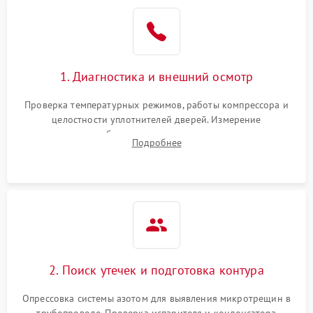
Образование конденсата
1800 ₽
Подробнее →
на стенках
Сбой в работе инвертора
2100 ₽
Подробнее →
1. Диагностика и внешний осмотр
Запах горелого при
2000 ₽
Подробнее →
Проверка температурных режимов, работы компрессора и
работе
целостности уплотнителей дверей. Измерение
сопротивления обмоток мотора, проверка термостата и
Не включается
Подробнее
1000 ₽
Подробнее →
считывание кодов ошибок с электронного дисплея.
холодильник
Проблемы с системой
автоматической
1800 ₽
Подробнее →
разморозки
2. Поиск утечек и подготовка контура
Опрессовка системы азотом для выявления микротрещин в