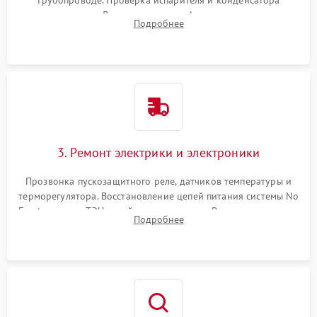
трубопроводе. Проверка испарителя и конденсатора
течеискателем. Демонтаж старого фильтра-осушителя и
Подробнее
продувка капиллярной трубки для устранения засоров.
3. Ремонт электрики и электроники
Прозвонка пускозащитного реле, датчиков температуры и
терморегулятора. Восстановление цепей питания системы No
Frost, включая ТЭН оттайки и вентилятор. Ремонт или замена
Подробнее
платы управления при сбоях алгоритмов.