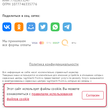
ИНН 7702633247
ОГРН 1077746335776
Поделиться в соц. сетях:
Мы принимаем
все формы оплаты
Политика конфиденциальности
Вся информация на сайте носит исключительно справочный характер.
Товарные знаки используются исключительно для описания устройств, в отношении которых
сервисные центры lug.hitachi-fixim.ru предоставляют услуги по ремонту. Услуги оказываются
в неавторизованных сервисных центрах lug.hitachi-fixim.ru, которые не связаны с
правообладателями товарных знаков или их официальными представителями.
Ремонт осуществляется для устройств, уже введенных в гражданский оборот в соответствии
Этот сайт использует файлы cookie. Вы можете
со статьей 1487 ГК РФ.
Использование товарных знаков не преследует цели индивидуализации услуг или введения
ознакомиться с
правилами использования
Согласен
потребителей в заблуждение, а служит для информирования о предоставляемых услугах по
ремонту техники указанных брендов.
файлов cookie
Представленная на сайте информация не является публичной офертой, определяемой
положениями Статьи 437(2) Гражданского кодекса РФ