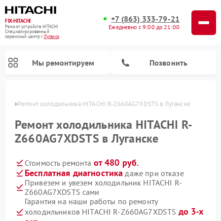
+7 (863) 333-79-21
FIX-HITACHI
Ежедневно с 9:00 до 21:00
Ремонт устройств HITACHI
Специализированный
cервисный центр г.
Луганск
Мы ремонтируем
Позвонить
анске
Ремонт холодильника HITACHI R-Z660AG7XDSTS в Луганске
Ремонт холодильника HITACHI R-
Z660AG7XDSTS в Луганске
от 480 руб.
Стоимость ремонта
Бесплатная диагностика
даже при отказе
Привезем и увезем холодильник HITACHI R-
Z660AG7XDSTS сами
Ремонт кондиционеров HITACHI
Ремонт стиральных машин HITACHI
Ремонт снегоуборщиков HITACHI
Ремонт водонагревателей HITACHI
Ремонт систем хранения данных HITACHI
Ремонт морозильных камер HITACHI
Ремонт сушильных машин HITACHI
Ремонт варочных панелей HITACHI
Ремонт посудомоечных машин HITACHI
Гарантия на наши работы по ремонту
до 3-х
холодильников HITACHI R-Z660AG7XDSTS