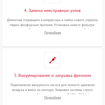
4. Замена неисправных узлов
Демонтаж сгоревшего компрессора и пайка нового агрегата
медно-фосфорным припоем. Установка нового фильтра-
осушителя. Замена изношенных вентиляторов обдува,
Подробнее
сломанных заслонок или поврежденных дверных петель.
5. Вакуумирование и заправка фреоном
Подключение вакуумного насоса для полного удаления
воздуха и влаги из контура. Заправка системы строго
дозированным объемом хладагента (R600a, R134a) по
Подробнее
электронным весам. Контроль рабочего давления в системе.