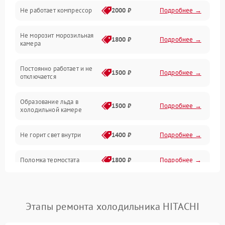
Не работает компрессор
2000 ₽
Подробнее →
Электропитание
Не морозит морозильная
Дренаж
1800 ₽
Подробнее →
камера
Оттайка
Постоянно работает и не
1500 ₽
Подробнее →
отключается
Программное обеспечение
Образование льда в
1500 ₽
Подробнее →
холодильной камере
Не горит свет внутри
1400 ₽
Подробнее →
Поломка термостата
1800 ₽
Подробнее →
Не работает вентилятор
1800 ₽
Подробнее →
Этапы ремонта холодильника HITACHI
Поломка системы No Frost
2600 ₽
Подробнее →