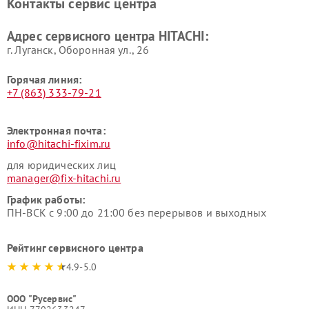
Контакты сервис центра
данных HITACHI
HITACHI
Ремонт варочных панелей
Ремонт водонагревателей
Адрес сервисного центра HITACHI:
HITACHI
HITACHI
г. Луганск, Оборонная ул., 26
Горячая линия:
+7 (863) 333-79-21
Электронная почта:
info@hitachi-fixim.ru
для юридических лиц
manager@fix-hitachi.ru
График работы:
ПН-ВСК с 9:00 до 21:00 без перерывов и выходных
Рейтинг сервисного центра
4.9-5.0
ООО "Русервис"