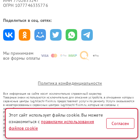
ИНН 7702633247
ОГРН 1077746335776
Поделиться в соц. сетях:
Мы принимаем
все формы оплаты
Политика конфиденциальности
Вся информация на сайте носит исключительно справочный характер.
Товарные знаки используются исключительно для описания устройств, в отношении которых
сервисные центры lug.hitachi-fixim.ru предоставляют услуги по ремонту. Услуги оказываются
в неавторизованных сервисных центрах lug.hitachi-fixim.ru, которые не связаны с
правообладателями товарных знаков или их официальными представителями.
Ремонт осуществляется для устройств, уже введенных в гражданский оборот в соответствии
Этот сайт использует файлы cookie. Вы можете
со статьей 1487 ГК РФ.
Использование товарных знаков не преследует цели индивидуализации услуг или введения
ознакомиться с
правилами использования
Согласен
потребителей в заблуждение, а служит для информирования о предоставляемых услугах по
ремонту техники указанных брендов.
файлов cookie
Представленная на сайте информация не является публичной офертой, определяемой
положениями Статьи 437(2) Гражданского кодекса РФ