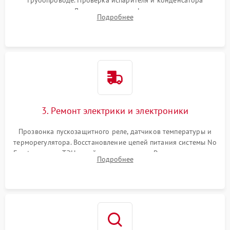
трубопроводе. Проверка испарителя и конденсатора
течеискателем. Демонтаж старого фильтра-осушителя и
Подробнее
продувка капиллярной трубки для устранения засоров.
3. Ремонт электрики и электроники
Прозвонка пускозащитного реле, датчиков температуры и
терморегулятора. Восстановление цепей питания системы No
Frost, включая ТЭН оттайки и вентилятор. Ремонт или замена
Подробнее
платы управления при сбоях алгоритмов.