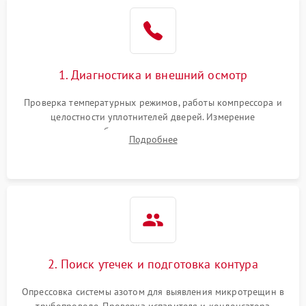
Образование конденсата
1800 ₽
Подробнее →
на стенках
Сбой в работе инвертора
2100 ₽
Подробнее →
1. Диагностика и внешний осмотр
Запах горелого при
2000 ₽
Подробнее →
Проверка температурных режимов, работы компрессора и
работе
целостности уплотнителей дверей. Измерение
сопротивления обмоток мотора, проверка термостата и
Не включается
Подробнее
1000 ₽
Подробнее →
считывание кодов ошибок с электронного дисплея.
холодильник
Проблемы с системой
автоматической
1800 ₽
Подробнее →
разморозки
2. Поиск утечек и подготовка контура
Опрессовка системы азотом для выявления микротрещин в