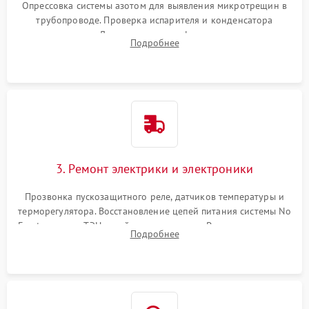
Опрессовка системы азотом для выявления микротрещин в
трубопроводе. Проверка испарителя и конденсатора
течеискателем. Демонтаж старого фильтра-осушителя и
Подробнее
продувка капиллярной трубки для устранения засоров.
3. Ремонт электрики и электроники
Прозвонка пускозащитного реле, датчиков температуры и
терморегулятора. Восстановление цепей питания системы No
Frost, включая ТЭН оттайки и вентилятор. Ремонт или замена
Подробнее
платы управления при сбоях алгоритмов.