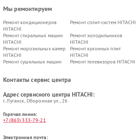
Мы ремонтируем
Ремонт кондиционеров
Ремонт сплит-систем HITACHI
HITACHI
Ремонт стиральных машин
Ремонт холодильников
HITACHI
HITACHI
Ремонт морозильных камер
Ремонт кухонных плит
HITACHI
HITACHI
Ремонт сушильных машин
Ремонт телевизоров HITACHI
HITACHI
Ремонт систем хранения
Ремонт снегоуборщиков
Контакты сервис центра
данных HITACHI
HITACHI
Ремонт варочных панелей
Ремонт водонагревателей
Адрес сервисного центра HITACHI:
HITACHI
HITACHI
г. Луганск, Оборонная ул., 26
Горячая линия:
+7 (863) 333-79-21
Электронная почта: