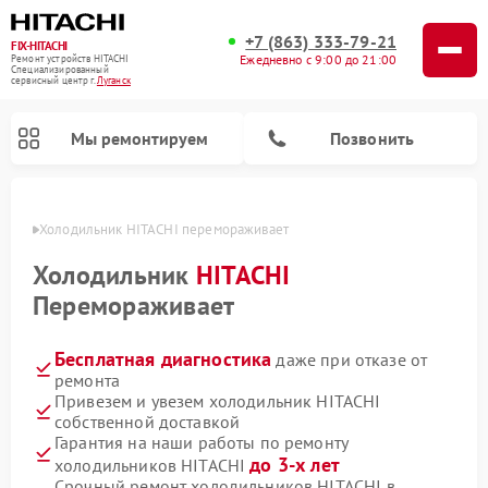
+7 (863) 333-79-21
FIX-HITACHI
Ежедневно с 9:00 до 21:00
Ремонт устройств HITACHI
Специализированный
cервисный центр г.
Луганск
Мы ремонтируем
Позвонить
анске
Холодильник HITACHI перемораживает
Холодильник
HITACHI
Перемораживает
Бесплатная диагностика
даже при отказе от
ремонта
Привезем и увезем холодильник HITACHI
собственной доставкой
Ремонт кондиционеров HITACHI
Ремонт стиральных машин HITACHI
Ремонт снегоуборщиков HITACHI
Ремонт водонагревателей HITACHI
Ремонт систем хранения данных HITACHI
Ремонт морозильных камер HITACHI
Ремонт сушильных машин HITACHI
Ремонт варочных панелей HITACHI
Ремонт посудомоечных машин HITACHI
Гарантия на наши работы по ремонту
до 3-х лет
холодильников HITACHI
Срочный ремонт холодильников HITACHI в