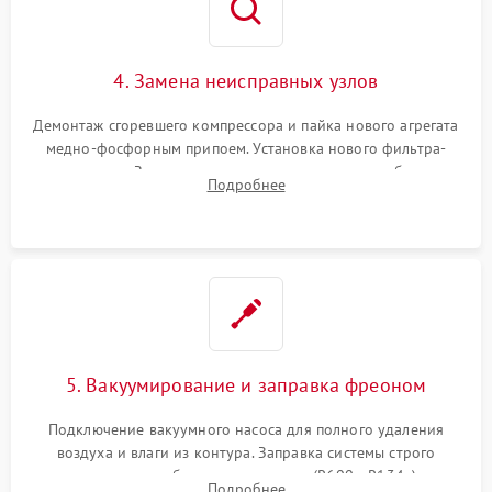
4. Замена неисправных узлов
Демонтаж сгоревшего компрессора и пайка нового агрегата
медно-фосфорным припоем. Установка нового фильтра-
осушителя. Замена изношенных вентиляторов обдува,
Подробнее
сломанных заслонок или поврежденных дверных петель.
5. Вакуумирование и заправка фреоном
Подключение вакуумного насоса для полного удаления
воздуха и влаги из контура. Заправка системы строго
дозированным объемом хладагента (R600a, R134a) по
Подробнее