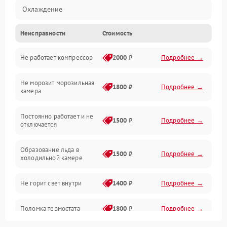
Охлаждение
Неисправности
Стоимость
Механика
Не работает компрессор
2000 ₽
Подробнее →
Электропитание
Не морозит морозильная
Дренаж
1800 ₽
Подробнее →
камера
Оттайка
Постоянно работает и не
1500 ₽
Подробнее →
отключается
Программное обеспечение
Образование льда в
1500 ₽
Подробнее →
холодильной камере
Не горит свет внутри
1400 ₽
Подробнее →
Поломка термостата
1800 ₽
Подробнее →