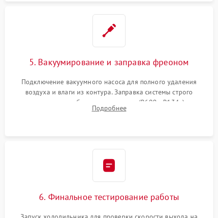
5. Вакуумирование и заправка фреоном
Подключение вакуумного насоса для полного удаления
воздуха и влаги из контура. Заправка системы строго
дозированным объемом хладагента (R600a, R134a) по
Подробнее
электронным весам. Контроль рабочего давления в системе.
6. Финальное тестирование работы
Запуск холодильника для проверки скорости выхода на