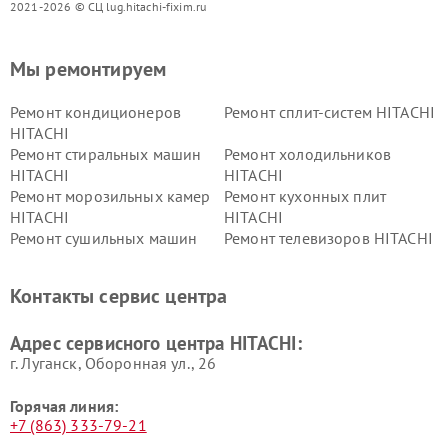
2021-2026 © СЦ lug.hitachi-fixim.ru
Мы ремонтируем
Ремонт кондиционеров
Ремонт сплит-систем HITACHI
HITACHI
Ремонт стиральных машин
Ремонт холодильников
HITACHI
HITACHI
Ремонт морозильных камер
Ремонт кухонных плит
HITACHI
HITACHI
Ремонт сушильных машин
Ремонт телевизоров HITACHI
HITACHI
Ремонт систем хранения
Ремонт снегоуборщиков
Контакты сервис центра
данных HITACHI
HITACHI
Ремонт варочных панелей
Ремонт водонагревателей
Адрес сервисного центра HITACHI:
HITACHI
HITACHI
г. Луганск, Оборонная ул., 26
Горячая линия:
+7 (863) 333-79-21