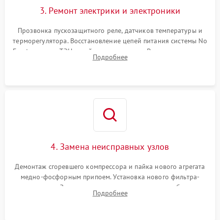
3. Ремонт электрики и электроники
Прозвонка пускозащитного реле, датчиков температуры и
терморегулятора. Восстановление цепей питания системы No
Frost, включая ТЭН оттайки и вентилятор. Ремонт или замена
Подробнее
платы управления при сбоях алгоритмов.
4. Замена неисправных узлов
Демонтаж сгоревшего компрессора и пайка нового агрегата
медно-фосфорным припоем. Установка нового фильтра-
осушителя. Замена изношенных вентиляторов обдува,
Подробнее
сломанных заслонок или поврежденных дверных петель.