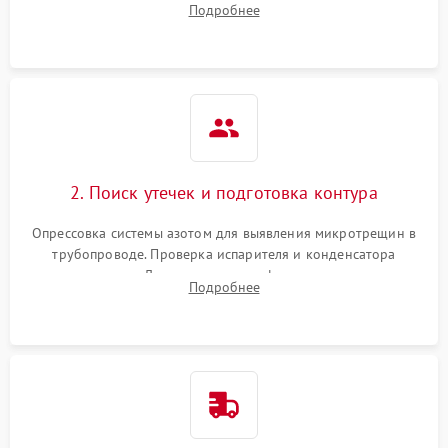
Подробнее
считывание кодов ошибок с электронного дисплея.
2. Поиск утечек и подготовка контура
Опрессовка системы азотом для выявления микротрещин в
трубопроводе. Проверка испарителя и конденсатора
течеискателем. Демонтаж старого фильтра-осушителя и
Подробнее
продувка капиллярной трубки для устранения засоров.