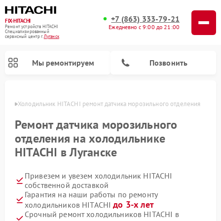
+7 (863) 333-79-21
FIX-HITACHI
Ежедневно с 9:00 до 21:00
Ремонт устройств HITACHI
Специализированный
cервисный центр г.
Луганск
Мы ремонтируем
Позвонить
анске
Холодильник HITACHI ремонт датчика морозильного отделения
Ремонт датчика морозильного
отделения на холодильнике
HITACHI в Луганске
Привезем и увезем холодильник HITACHI
собственной доставкой
Гарантия на наши работы по ремонту
Ремонт кондиционеров HITACHI
Ремонт стиральных машин HITACHI
Ремонт снегоуборщиков HITACHI
Ремонт водонагревателей HITACHI
Ремонт систем хранения данных HITACHI
Ремонт морозильных камер HITACHI
Ремонт сушильных машин HITACHI
Ремонт варочных панелей HITACHI
Ремонт посудомоечных машин HITACHI
до 3-х лет
холодильников HITACHI
Срочный ремонт холодильников HITACHI в