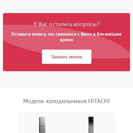
Не работает вентилятор
1800 ₽
Подробнее →
Поломка системы No Frost
2600 ₽
Подробнее →
У Вас остались вопросы?
Оставьте заявку, мы свяжемся с Вами в ближайшее
Образование конденсата
1800 ₽
Подробнее →
на стенках
время
Сбой в работе инвертора
2100 ₽
Подробнее →
Заказать звонок
Запах горелого при
2000 ₽
Подробнее →
работе
Не включается
1000 ₽
Подробнее →
холодильник
Модели холодильников HITACHI
Проблемы с системой
автоматической
1800 ₽
Подробнее →
разморозки