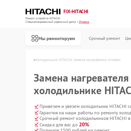
FIX-HITACHI
Ремонт устройств HITACHI
Специализированный cервисный центр г.
Луганск
Мы ремонтируем
Срочный ремонт
Це
HITACHI в Луганске
Холодильник HITACHI замена нагревателя оттайки
Замена нагревателя
холодильнике HITAC
Привезем и увезем холодильник HITACHI с
Гарантия на наши работы по ремонту хол
Срочный ремонт холодильников HITACHI в 
20%
Скидка для вас до
Получите 1500 рублей на ремонт
Ремонт кондиционеров HITACHI
Ремонт стиральных машин HITACHI
Ремонт морозильных камер HITACHI
Ремонт кухонных плит HITACHI
Ремонт сушильных машин HITACHI
Ремонт систем хранения данных HITACHI
Ремонт снегоуборщиков HITACHI
Ремонт варочных панелей HITACHI
Ремонт водонагревателей HITACHI
Ремонт посудомоечных машин HITACHI