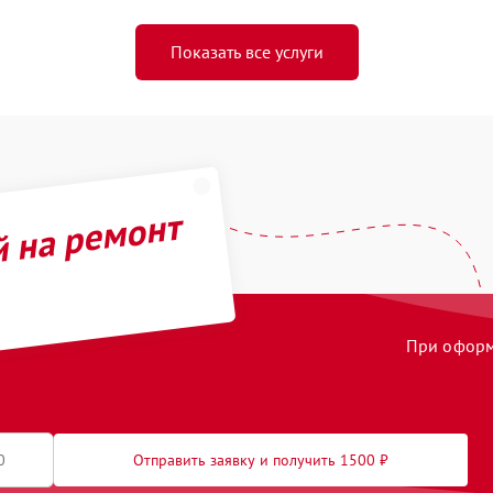
Показать все услуги
й на ремонт
При оформл
Отправить заявку и получить 1500 ₽