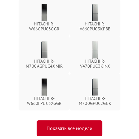
HITACHI R-
HITACHI R-
W660PUC3GGR
V660PUC3KPBE
HITACHI R-
HITACHI R-
M700AGPUC4XMIR
V470PUC3KINX
HITACHI R-
HITACHI R-
W660FPUC3XGGR
M700GPUC2GBK
Показать все модели