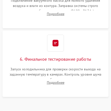
Подключение вакуумного насоса для полного удаления
воздуха и влаги из контура. Заправка системы строго
дозированным объемом хладагента (R600a, R134a) по
Подробнее
электронным весам. Контроль рабочего давления в системе.
6. Финальное тестирование работы
Запуск холодильника для проверки скорости выхода на
заданную температуру в камерах. Контроль уровня шума
компрессора, отсутствия обмерзания стенок и корректного
Подробнее
срабатывания системы автоматической оттайки.