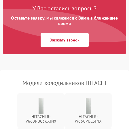
Поломка системы No Frost
2600 ₽
Подробнее →
У Вас остались вопросы?
Оставьте заявку, мы свяжемся с Вами в ближайшее
Образование конденсата
1800 ₽
Подробнее →
на стенках
время
Сбой в работе инвертора
2100 ₽
Подробнее →
Заказать звонок
Запах горелого при
2000 ₽
Подробнее →
работе
Не включается
1000 ₽
Подробнее →
холодильник
Модели холодильников HITACHI
Проблемы с системой
автоматической
1800 ₽
Подробнее →
разморозки
HITACHI R-
HITACHI R-
V660PUC3KXINX
W660PUC3INX