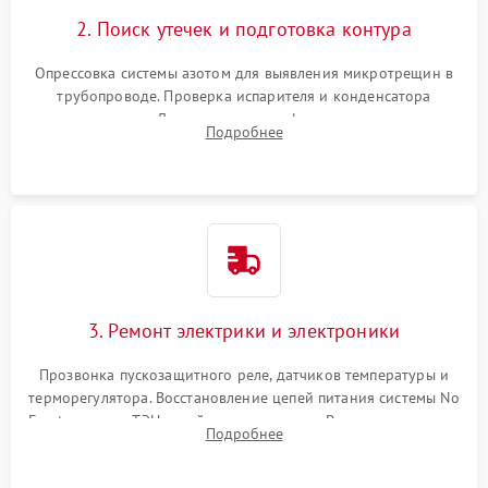
2. Поиск утечек и подготовка контура
Опрессовка системы азотом для выявления микротрещин в
трубопроводе. Проверка испарителя и конденсатора
течеискателем. Демонтаж старого фильтра-осушителя и
Подробнее
продувка капиллярной трубки для устранения засоров.
3. Ремонт электрики и электроники
Прозвонка пускозащитного реле, датчиков температуры и
терморегулятора. Восстановление цепей питания системы No
Frost, включая ТЭН оттайки и вентилятор. Ремонт или замена
Подробнее
платы управления при сбоях алгоритмов.