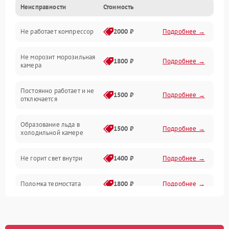
Неисправности
Стоимость
Механика
Не работает компрессор
2000 ₽
Подробнее →
Электропитание
Не морозит морозильная
Дренаж
1800 ₽
Подробнее →
камера
Оттайка
Постоянно работает и не
1500 ₽
Подробнее →
отключается
Программное обеспечение
Образование льда в
1500 ₽
Подробнее →
холодильной камере
Не горит свет внутри
1400 ₽
Подробнее →
Поломка термостата
1800 ₽
Подробнее →
Не работает вентилятор
1800 ₽
Подробнее →