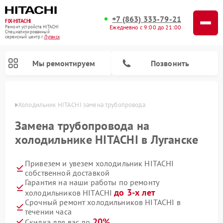
+7 (863) 333-79-21
FIX-HITACHI
Ежедневно с 9:00 до 21:00
Ремонт устройств HITACHI
Специализированный
cервисный центр г.
Луганск
Мы ремонтируем
Позвонить
анске
Холодильник HITACHI замена трубопровода
Замена трубопровода на
холодильнике HITACHI в Луганске
Привезем и увезем холодильник HITACHI
собственной доставкой
Гарантия на наши работы по ремонту
до 3-х лет
холодильников HITACHI
Ремонт кондиционеров HITACHI
Ремонт стиральных машин HITACHI
Ремонт снегоуборщиков HITACHI
Ремонт водонагревателей HITACHI
Ремонт систем хранения данных HITACHI
Ремонт морозильных камер HITACHI
Ремонт сушильных машин HITACHI
Ремонт варочных панелей HITACHI
Ремонт посудомоечных машин HITACHI
Срочный ремонт холодильников HITACHI в
течении часа
20%
Скидка для вас до