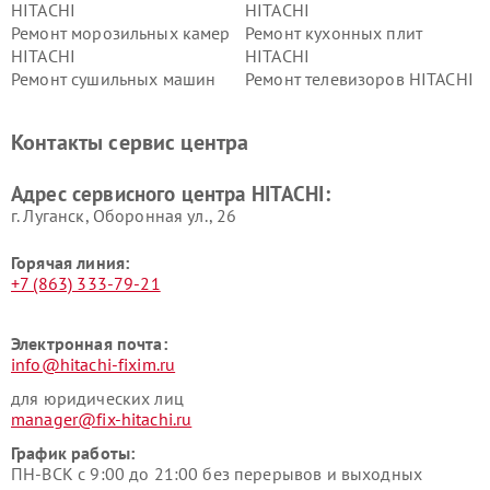
HITACHI
HITACHI
Ремонт морозильных камер
Ремонт кухонных плит
HITACHI
HITACHI
Ремонт сушильных машин
Ремонт телевизоров HITACHI
HITACHI
Ремонт систем хранения
Ремонт снегоуборщиков
Контакты сервис центра
данных HITACHI
HITACHI
Ремонт варочных панелей
Ремонт водонагревателей
Адрес сервисного центра HITACHI:
HITACHI
HITACHI
г. Луганск, Оборонная ул., 26
Горячая линия:
+7 (863) 333-79-21
Электронная почта:
info@hitachi-fixim.ru
для юридических лиц
manager@fix-hitachi.ru
График работы:
ПН-ВСК с 9:00 до 21:00 без перерывов и выходных