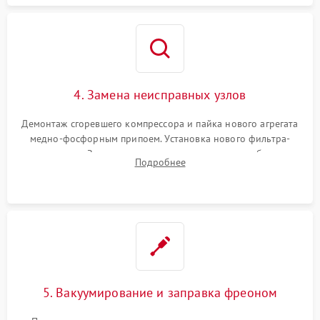
4. Замена неисправных узлов
Демонтаж сгоревшего компрессора и пайка нового агрегата
медно-фосфорным припоем. Установка нового фильтра-
осушителя. Замена изношенных вентиляторов обдува,
Подробнее
сломанных заслонок или поврежденных дверных петель.
5. Вакуумирование и заправка фреоном