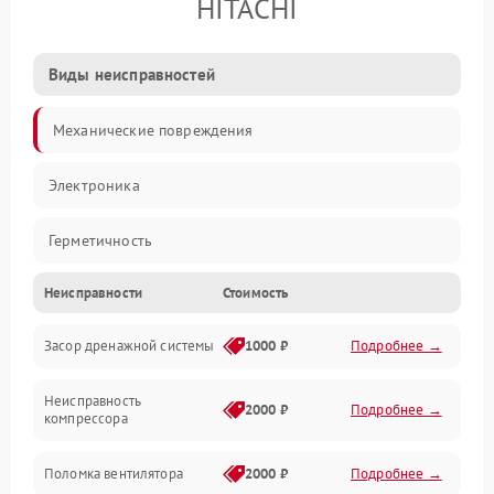
HITACHI
Виды неисправностей
Механические повреждения
Электроника
Герметичность
Неисправности
Стоимость
Механика
Засор дренажной системы
1000 ₽
Подробнее →
Управление
Неисправность
Электропитание
2000 ₽
Подробнее →
компрессора
Датчики
Поломка вентилятора
2000 ₽
Подробнее →