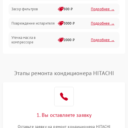
Работа системы
Засор фильтров
500 ₽
Подробнее →
Фильтрация
Повреждение испарителя
3000 ₽
Подробнее →
Хладагент
Утечка масла в
2000 ₽
Подробнее →
компрессоре
Повреждение
1500 ₽
Подробнее →
трубопроводов
Этапы ремонта кондиционера HITACHI
Неисправность
2000 ₽
Подробнее →
четырехходового клапана
Поломка подшипников
1500 ₽
Подробнее →
вентилятора
Повреждение корпуса
1000 ₽
Подробнее →
1. Вы оставляете заявку
Оставьте заявку на ремонт кондиционера HITACHI