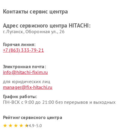
HITACHI
Ремонт систем хранения
Ремонт снегоуборщиков
Контакты сервис центра
данных HITACHI
HITACHI
Ремонт варочных панелей
Ремонт водонагревателей
Адрес сервисного центра HITACHI:
HITACHI
HITACHI
г. Луганск, Оборонная ул., 26
Горячая линия:
+7 (863) 333-79-21
Электронная почта:
info@hitachi-fixim.ru
для юридических лиц
manager@fix-hitachi.ru
График работы:
ПН-ВСК с 9:00 до 21:00 без перерывов и выходных
Рейтинг сервисного центра
4.9-5.0