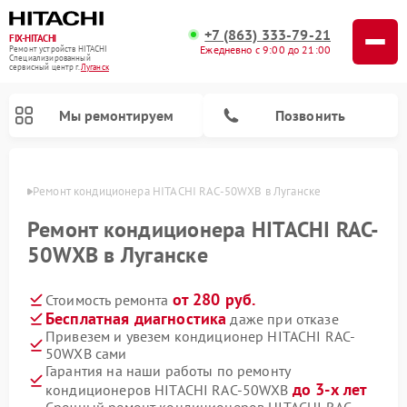
+7 (863) 333-79-21
FIX-HITACHI
Ежедневно с 9:00 до 21:00
Ремонт устройств HITACHI
Специализированный
cервисный центр г.
Луганск
Мы ремонтируем
Позвонить
анске
Ремонт кондиционера HITACHI RAC-50WXB в Луганске
Ремонт кондиционера HITACHI RAC-
50WXB в Луганске
от 280 руб.
Стоимость ремонта
Бесплатная диагностика
даже при отказе
Привезем и увезем кондиционер HITACHI RAC-
50WXB сами
Ремонт снегоуборщиков HITACHI
Ремонт водонагревателей HITACHI
Ремонт систем хранения данных HITACHI
Ремонт стиральных машин HITACHI
Ремонт морозильных камер HITACHI
Ремонт сушильных машин HITACHI
Ремонт варочных панелей HITACHI
Ремонт посудомоечных машин HITACHI
Гарантия на наши работы по ремонту
до 3-х лет
кондиционеров HITACHI RAC-50WXB