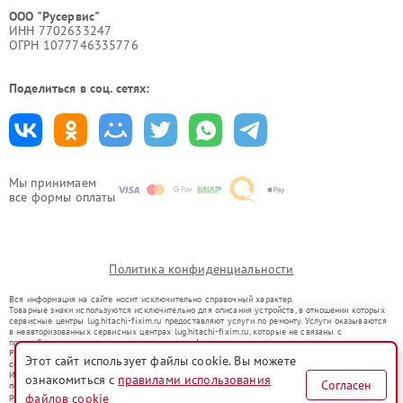
ООО "Русервис"
ИНН 7702633247
ОГРН 1077746335776
Поделиться в соц. сетях:
Мы принимаем
все формы оплаты
Политика конфиденциальности
Вся информация на сайте носит исключительно справочный характер.
Товарные знаки используются исключительно для описания устройств, в отношении которых
сервисные центры lug.hitachi-fixim.ru предоставляют услуги по ремонту. Услуги оказываются
в неавторизованных сервисных центрах lug.hitachi-fixim.ru, которые не связаны с
правообладателями товарных знаков или их официальными представителями.
Ремонт осуществляется для устройств, уже введенных в гражданский оборот в соответствии
Этот сайт использует файлы cookie. Вы можете
со статьей 1487 ГК РФ.
Использование товарных знаков не преследует цели индивидуализации услуг или введения
ознакомиться с
правилами использования
Согласен
потребителей в заблуждение, а служит для информирования о предоставляемых услугах по
ремонту техники указанных брендов.
файлов cookie