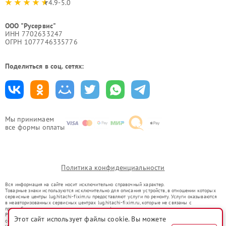
4.9-5.0
ООО "Русервис"
ИНН 7702633247
ОГРН 1077746335776
Поделиться в соц. сетях:
Мы принимаем
все формы оплаты
Политика конфиденциальности
Вся информация на сайте носит исключительно справочный характер.
Товарные знаки используются исключительно для описания устройств, в отношении которых
сервисные центры lug.hitachi-fixim.ru предоставляют услуги по ремонту. Услуги оказываются
в неавторизованных сервисных центрах lug.hitachi-fixim.ru, которые не связаны с
правообладателями товарных знаков или их официальными представителями.
Ремонт осуществляется для устройств, уже введенных в гражданский оборот в соответствии
Этот сайт использует файлы cookie. Вы можете
со статьей 1487 ГК РФ.