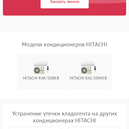
Заказать звонок
Повреждение корпуса
1000 ₽
Подробнее →
Модели кондиционеров HITACHI
HITACHI RAK-50RXB
HITACHI RAC-50WXB
Устранение утечки хладогента на других
кондиционерах HITACHI