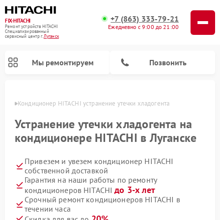
+7 (863) 333-79-21
FIX-HITACHI
Ежедневно с 9:00 до 21:00
Ремонт устройств HITACHI
Специализированный
cервисный центр г.
Луганск
Мы ремонтируем
Позвонить
анске
Кондиционер HITACHI устранение утечки хладогента
Устранение утечки хладогента на
кондиционере HITACHI в Луганске
Привезем и увезем кондиционер HITACHI
собственной доставкой
Гарантия на наши работы по ремонту
до 3-х лет
кондиционеров HITACHI
Ремонт снегоуборщиков HITACHI
Ремонт водонагревателей HITACHI
Ремонт систем хранения данных HITACHI
Ремонт стиральных машин HITACHI
Ремонт морозильных камер HITACHI
Ремонт сушильных машин HITACHI
Ремонт варочных панелей HITACHI
Ремонт посудомоечных машин HITACHI
Срочный ремонт кондиционеров HITACHI в
течении часа
20%
Скидка для вас до