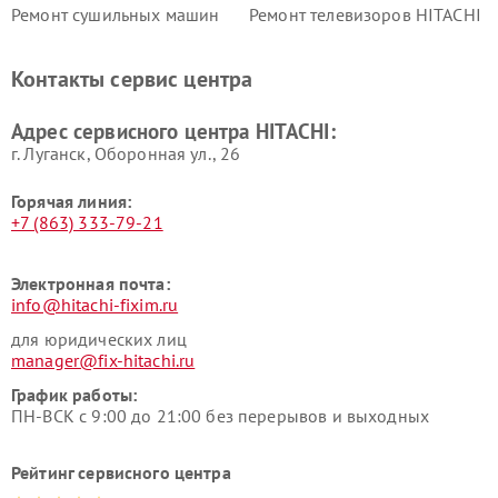
Ремонт сушильных машин
Ремонт телевизоров HITACHI
HITACHI
Ремонт систем хранения
Ремонт снегоуборщиков
Контакты сервис центра
данных HITACHI
HITACHI
Ремонт варочных панелей
Ремонт водонагревателей
Адрес сервисного центра HITACHI:
HITACHI
HITACHI
г. Луганск, Оборонная ул., 26
Горячая линия:
+7 (863) 333-79-21
Электронная почта:
info@hitachi-fixim.ru
для юридических лиц
manager@fix-hitachi.ru
График работы:
ПН-ВСК с 9:00 до 21:00 без перерывов и выходных
Рейтинг сервисного центра