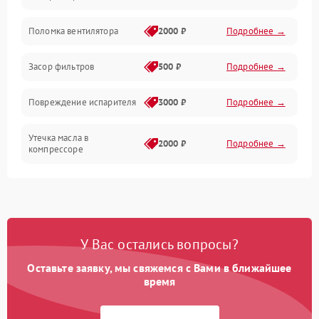
Датчики
Поломка вентилятора
2000 ₽
Подробнее →
Работа системы
Засор фильтров
500 ₽
Подробнее →
Фильтрация
Повреждение испарителя
3000 ₽
Подробнее →
Хладагент
Утечка масла в
2000 ₽
Подробнее →
компрессоре
Повреждение
1500 ₽
Подробнее →
трубопроводов
Неисправность
2000 ₽
Подробнее →
У Вас остались вопросы?
четырехходового клапана
Оставьте заявку, мы свяжемся с Вами в ближайшее
Поломка подшипников
время
1500 ₽
Подробнее →
вентилятора