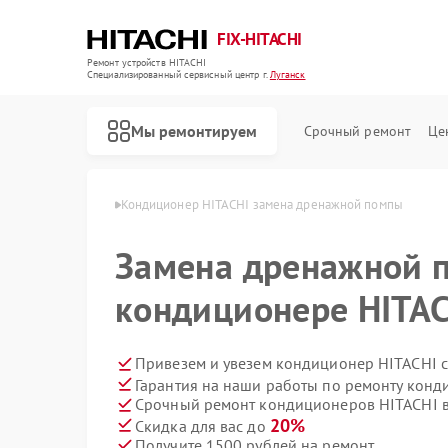
FIX-HITACHI
Ремонт устройств HITACHI
Специализированный cервисный центр г.
Луганск
Мы ремонтируем
Срочный ремонт
Це
HITACHI в Луганске
Кондиционер HITACHI замена дренажной помпы
Замена дренажной 
кондиционере HITAC
Привезем и увезем кондиционер HITACHI 
Гарантия на наши работы по ремонту кон
Срочный ремонт кондиционеров HITACHI в
20%
Скидка для вас до
Получите 1500 рублей на ремонт
Ремонт стиральных машин HITACHI
Ремонт холодильников HITACHI
Ремонт морозильных камер HITACHI
Ремонт кухонных плит HITACHI
Ремонт сушильных машин HITACHI
Ремонт систем хранения данных HITACHI
Ремонт снегоуборщиков HITACHI
Ремонт варочных панелей HITACHI
Ремонт водонагревателей HITACHI
Ремонт посудомоечных машин HITACHI