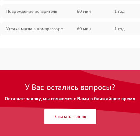
Повреждение испарителя
60 мин
1 год
Утечка масла в компрессоре
60 мин
1 год
Повреждение трубопроводов
60 мин
1 год
Неисправность четырехходового
60 мин
1 год
клапана
У Вас остались вопросы?
Поломка подшипников
60 мин
1 год
вентилятора
Оставьте заявку, мы свяжемся с Вами в ближайшее время
Повреждение корпуса
60 мин
1 год
Заказать звонок