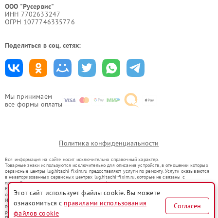
ООО "Русервис"
ИНН 7702633247
ОГРН 1077746335776
Поделиться в соц. сетях:
Мы принимаем
все формы оплаты
Политика конфиденциальности
Вся информация на сайте носит исключительно справочный характер.
Товарные знаки используются исключительно для описания устройств, в отношении которых
сервисные центры lug.hitachi-fixim.ru предоставляют услуги по ремонту. Услуги оказываются
в неавторизованных сервисных центрах lug.hitachi-fixim.ru, которые не связаны с
правообладателями товарных знаков или их официальными представителями.
Ремонт осуществляется для устройств, уже введенных в гражданский оборот в соответствии
Этот сайт использует файлы cookie. Вы можете
со статьей 1487 ГК РФ.
Использование товарных знаков не преследует цели индивидуализации услуг или введения
ознакомиться с
правилами использования
Согласен
потребителей в заблуждение, а служит для информирования о предоставляемых услугах по
ремонту техники указанных брендов.
файлов cookie
Представленная на сайте информация не является публичной офертой, определяемой