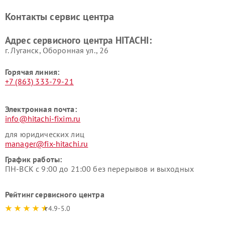
Ремонт систем хранения
Ремонт снегоуборщиков
Контакты сервис центра
данных HITACHI
HITACHI
Ремонт варочных панелей
Ремонт водонагревателей
Адрес сервисного центра HITACHI:
HITACHI
HITACHI
г. Луганск, Оборонная ул., 26
Горячая линия:
+7 (863) 333-79-21
Электронная почта:
info@hitachi-fixim.ru
для юридических лиц
manager@fix-hitachi.ru
График работы:
ПН-ВСК с 9:00 до 21:00 без перерывов и выходных
Рейтинг сервисного центра
4.9-5.0