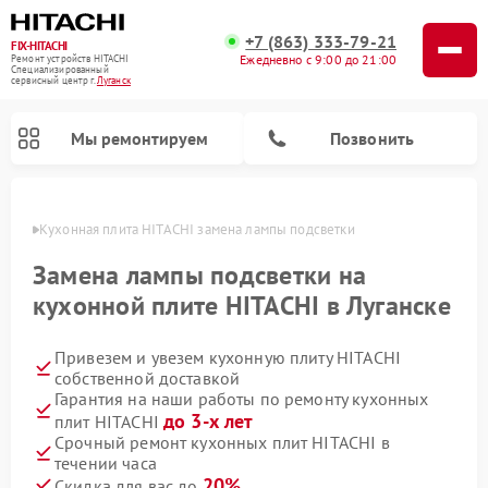
+7 (863) 333-79-21
FIX-HITACHI
Ежедневно с 9:00 до 21:00
Ремонт устройств HITACHI
Специализированный
cервисный центр г.
Луганск
Мы ремонтируем
Позвонить
анске
Кухонная плита HITACHI замена лампы подсветки
Замена лампы подсветки на
кухонной плите HITACHI в Луганске
Привезем и увезем кухонную плиту HITACHI
собственной доставкой
Гарантия на наши работы по ремонту кухонных
до 3-х лет
плит HITACHI
Ремонт кондиционеров HITACHI
Ремонт стиральных машин HITACHI
Ремонт морозильных камер HITACHI
Ремонт снегоуборщиков HITACHI
Ремонт водонагревателей HITACHI
Ремонт систем хранения данных HITACHI
Ремонт сушильных машин HITACHI
Ремонт варочных панелей HITACHI
Ремонт посудомоечных машин HITACHI
Срочный ремонт кухонных плит HITACHI в
течении часа
20%
Скидка для вас до