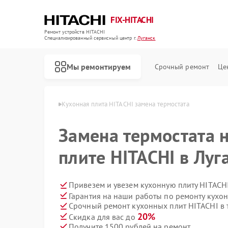
FIX-HITACHI
Ремонт устройств HITACHI
Специализированный cервисный центр г.
Луганск
Мы ремонтируем
Срочный ремонт
Це
 HITACHI в Луганске
Кухонная плита HITACHI замена термостата
Замена термостата 
плите HITACHI в Луг
Привезем и увезем кухонную плиту HITACH
Гарантия на наши работы по ремонту кухо
Срочный ремонт кухонных плит HITACHI в 
20%
Скидка для вас до
Получите 1500 рублей на ремонт
Ремонт кондиционеров HITACHI
Ремонт стиральных машин HITACHI
Ремонт холодильников HITACHI
Ремонт морозильных камер HITACHI
Ремонт сушильных машин HITACHI
Ремонт систем хранения данных HITACHI
Ремонт снегоуборщиков HITACHI
Ремонт варочных панелей HITACHI
Ремонт водонагревателей HITACHI
Ремонт посудомоечных машин HITACHI