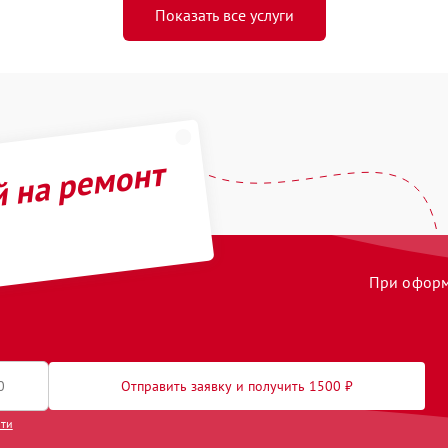
Показать все услуги
й на ремонт
При оформл
Отправить заявку и получить 1500 ₽
сти