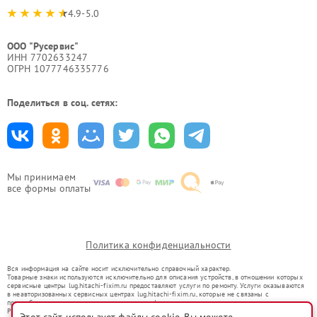
4.9-5.0
ООО "Русервис"
ИНН 7702633247
ОГРН 1077746335776
Поделиться в соц. сетях:
Мы принимаем
все формы оплаты
Политика конфиденциальности
Вся информация на сайте носит исключительно справочный характер.
Товарные знаки используются исключительно для описания устройств, в отношении которых
сервисные центры lug.hitachi-fixim.ru предоставляют услуги по ремонту. Услуги оказываются
в неавторизованных сервисных центрах lug.hitachi-fixim.ru, которые не связаны с
правообладателями товарных знаков или их официальными представителями.
Ремонт осуществляется для устройств, уже введенных в гражданский оборот в соответствии