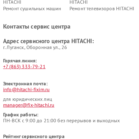
HITACHI
HITACHI
Ремонт сушильных машин
Ремонт телевизоров HITACHI
HITACHI
Ремонт систем хранения
Ремонт снегоуборщиков
Контакты сервис центра
данных HITACHI
HITACHI
Ремонт варочных панелей
Ремонт водонагревателей
Адрес сервисного центра HITACHI:
HITACHI
HITACHI
г. Луганск, Оборонная ул., 26
Горячая линия:
+7 (863) 333-79-21
Электронная почта:
info@hitachi-fixim.ru
для юридических лиц
manager@fix-hitachi.ru
График работы:
ПН-ВСК с 9:00 до 21:00 без перерывов и выходных
Рейтинг сервисного центра