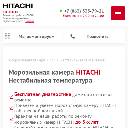
+7 (863) 333-79-21
FIX-HITACHI
Ежедневно с 9:00 до 21:00
Ремонт устройств HITACHI
Специализированный
cервисный центр г.
Луганск
Мы ремонтируем
Позвонить
анске
Морозильная камера HITACHI нестабильная температура
Морозильная камера
HITACHI
Нестабильная температура
Бесплатная диагностика
даже при отказе от
ремонта
Привезем и увезем морозильную камеру HITACHI
собственной доставкой
Ремонт кондиционеров HITACHI
Ремонт стиральных машин HITACHI
Ремонт снегоуборщиков HITACHI
Ремонт водонагревателей HITACHI
Ремонт систем хранения данных HITACHI
Ремонт сушильных машин HITACHI
Ремонт варочных панелей HITACHI
Ремонт посудомоечных машин HITACHI
Гарантия на наши работы по ремонту
до 3-х лет
морозильных камер HITACHI
Срочный ремонт морозильных камер HITACHI в