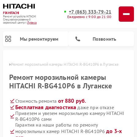
+7 (863) 333-79-21
FIX-HITACHI
Ежедневно с 9:00 до 21:00
Ремонт устройств HITACHI
Специализированный
cервисный центр г.
Луганск
Мы ремонтируем
Позвонить
анске
Ремонт морозильной камеры HITACHI R-BG410P6 в Луганске
Ремонт морозильной камеры
HITACHI R-BG410P6 в Луганске
от 880 руб.
Стоимость ремонта
Бесплатная диагностика
даже при отказе
Привезем и увезем морозильную камеру HITACHI
R-BG410P6 сами
Ремонт кондиционеров HITACHI
Ремонт стиральных машин HITACHI
Ремонт снегоуборщиков HITACHI
Ремонт водонагревателей HITACHI
Ремонт систем хранения данных HITACHI
Ремонт сушильных машин HITACHI
Ремонт варочных панелей HITACHI
Ремонт посудомоечных машин HITACHI
Гарантия на наши работы по ремонту
до 3-х
морозильных камер HITACHI R-BG410P6