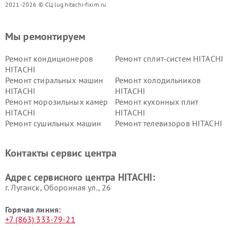
2021-2026 © СЦ lug.hitachi-fixim.ru
Мы ремонтируем
Ремонт кондиционеров
Ремонт сплит-систем HITACHI
HITACHI
Ремонт стиральных машин
Ремонт холодильников
HITACHI
HITACHI
Ремонт морозильных камер
Ремонт кухонных плит
HITACHI
HITACHI
Ремонт сушильных машин
Ремонт телевизоров HITACHI
HITACHI
Ремонт систем хранения
Ремонт снегоуборщиков
Контакты сервис центра
данных HITACHI
HITACHI
Ремонт варочных панелей
Ремонт водонагревателей
Адрес сервисного центра HITACHI:
HITACHI
HITACHI
г. Луганск, Оборонная ул., 26
Горячая линия:
+7 (863) 333-79-21