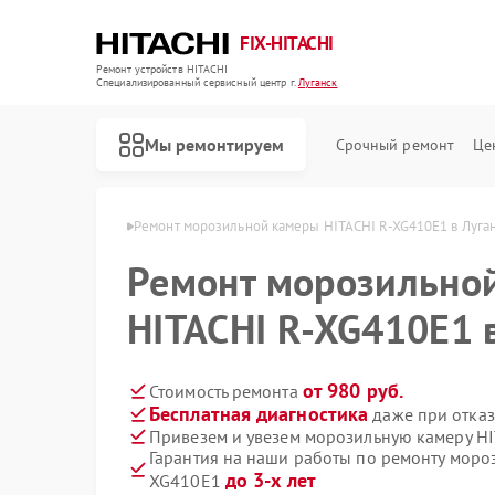
FIX-HITACHI
Ремонт устройств HITACHI
Специализированный cервисный центр г.
Луганск
Мы ремонтируем
Срочный ремонт
Це
HITACHI в Луганске
Ремонт морозильной камеры HITACHI R-XG410E1 в Луга
Ремонт морозильно
HITACHI R-XG410E1 
от 980 руб.
Стоимость ремонта
Бесплатная диагностика
даже при отказ
Привезем и увезем морозильную камеру H
Гарантия на наши работы по ремонту моро
до 3-х лет
XG410E1
Ремонт кондиционеров HITACHI
Ремонт стиральных машин HITACHI
Ремонт холодильников HITACHI
Ремонт кухонных плит HITACHI
Ремонт сушильных машин HITACHI
Ремонт систем хранения данных HITACHI
Ремонт снегоуборщиков HITACHI
Ремонт варочных панелей HITACHI
Ремонт водонагревателей HITACHI
Ремонт посудомоечных машин HITACHI