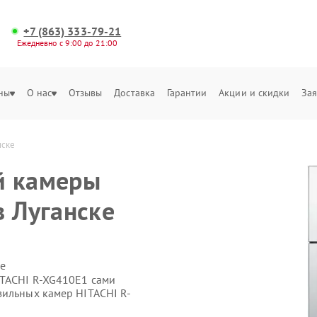
+7 (863) 333-79-21
Ежедневно с 9:00 до 21:00
ны
О нас
Отзывы
Доставка
Гарантии
Акции и скидки
Зая
нске
й камеры
в Луганске
е
ITACHI R-XG410E1 сами
зильных камер HITACHI R-