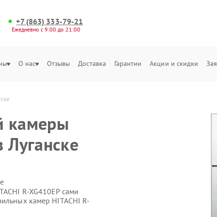
+7 (863) 333-79-21
Ежедневно с 9:00 до 21:00
ны
О нас
Отзывы
Доставка
Гарантии
Акции и скидки
Зая
нске
й камеры
в Луганске
е
ITACHI R-XG410EP сами
зильных камер HITACHI R-