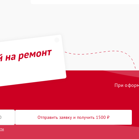
й на ремонт
При оформл
Отправить заявку и получить 1500 ₽
сти