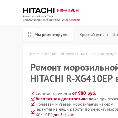
FIX-HITACHI
Ремонт устройств HITACHI
Специализированный cервисный центр г.
Луганск
Мы ремонтируем
Срочный ремонт
Це
HITACHI в Луганске
Ремонт морозильной камеры HITACHI R-XG410EP в Луга
Ремонт морозильно
HITACHI R-XG410EP 
от 980 руб.
Стоимость ремонта
Бесплатная диагностика
даже при отказ
Привезем и увезем морозильную камеру H
Гарантия на наши работы по ремонту моро
до 3-х лет
XG410EP
Ремонт кондиционеров HITACHI
Ремонт стиральных машин HITACHI
Ремонт холодильников HITACHI
Ремонт кухонных плит HITACHI
Ремонт сушильных машин HITACHI
Ремонт систем хранения данных HITACHI
Ремонт снегоуборщиков HITACHI
Ремонт варочных панелей HITACHI
Ремонт водонагревателей HITACHI
Ремонт посудомоечных машин HITACHI