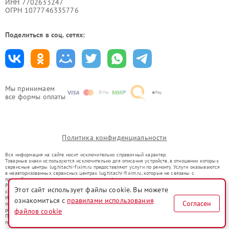
ИНН 7702633247
ОГРН 1077746335776
Поделиться в соц. сетях:
Мы принимаем
все формы оплаты
Политика конфиденциальности
Вся информация на сайте носит исключительно справочный характер.
Товарные знаки используются исключительно для описания устройств, в отношении которых
сервисные центры lug.hitachi-fixim.ru предоставляют услуги по ремонту. Услуги оказываются
в неавторизованных сервисных центрах lug.hitachi-fixim.ru, которые не связаны с
правообладателями товарных знаков или их официальными представителями.
Ремонт осуществляется для устройств, уже введенных в гражданский оборот в соответствии
Этот сайт использует файлы cookie. Вы можете
со статьей 1487 ГК РФ.
Использование товарных знаков не преследует цели индивидуализации услуг или введения
ознакомиться с
правилами использования
Согласен
потребителей в заблуждение, а служит для информирования о предоставляемых услугах по
ремонту техники указанных брендов.
файлов cookie
Представленная на сайте информация не является публичной офертой, определяемой
положениями Статьи 437(2) Гражданского кодекса РФ