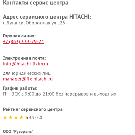
Контакты сервис центра
данных HITACHI
HITACHI
Ремонт варочных панелей
Ремонт водонагревателей
Адрес сервисного центра HITACHI:
HITACHI
HITACHI
г. Луганск, Оборонная ул., 26
Горячая линия:
+7 (863) 333-79-21
Электронная почта:
info@hitachi-fixim.ru
для юридических лиц
manager@fix-hitachi.ru
График работы:
ПН-ВСК с 9:00 до 21:00 без перерывов и выходных
Рейтинг сервисного центра
4.9-5.0
ООО "Русервис"