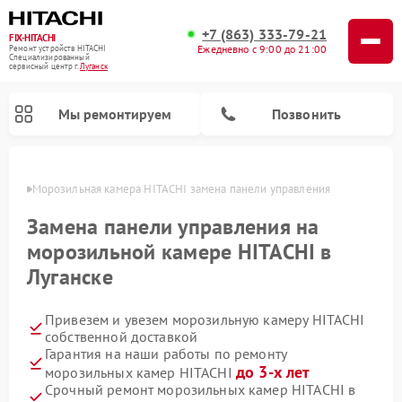
+7 (863) 333-79-21
FIX-HITACHI
Ежедневно с 9:00 до 21:00
Ремонт устройств HITACHI
Специализированный
cервисный центр г.
Луганск
Мы ремонтируем
Позвонить
анске
Морозильная камера HITACHI замена панели управления
Замена панели управления на
морозильной камере HITACHI в
Луганске
Привезем и увезем морозильную камеру HITACHI
собственной доставкой
Гарантия на наши работы по ремонту
Ремонт кондиционеров HITACHI
Ремонт стиральных машин HITACHI
Ремонт снегоуборщиков HITACHI
Ремонт водонагревателей HITACHI
Ремонт систем хранения данных HITACHI
Ремонт сушильных машин HITACHI
Ремонт варочных панелей HITACHI
Ремонт посудомоечных машин HITACHI
до 3-х лет
морозильных камер HITACHI
Срочный ремонт морозильных камер HITACHI в