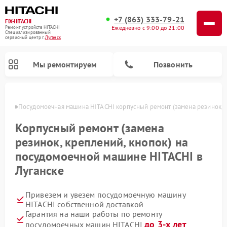
+7 (863) 333-79-21
FIX-HITACHI
Ежедневно с 9:00 до 21:00
Ремонт устройств HITACHI
Специализированный
cервисный центр г.
Луганск
Мы ремонтируем
Позвонить
анске
Посудомоечная машина HITACHI корпусный ремонт (замена резинок, к
Корпусный ремонт (замена
резинок, креплений, кнопок) на
посудомоечной машине HITACHI в
Луганске
Привезем и увезем посудомоечную машину
Ремонт систем хранения данных HITACHI
Ремонт кондиционеров HITACHI
Ремонт стиральных машин HITACHI
Ремонт морозильных камер HITACHI
Ремонт сушильных машин HITACHI
Ремонт варочных панелей HITACHI
Ремонт снегоуборщиков HITACHI
Ремонт водонагревателей HITACHI
HITACHI собственной доставкой
Гарантия на наши работы по ремонту
до 3-х лет
посудомоечных машин HITACHI