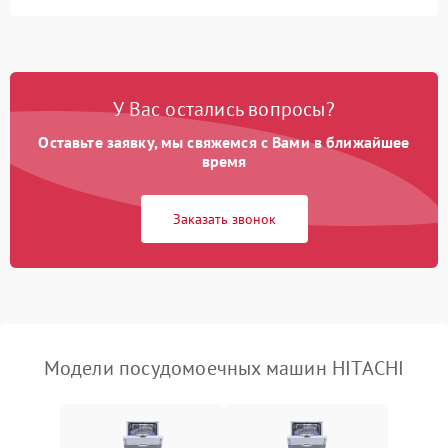
Не запускается цикл
1800 ₽
Подробнее →
стирки
Проблемы с набором
1800 ₽
Подробнее →
воды
У Вас остались вопросы?
Оставьте заявку, мы свяжемся с Вами в ближайшее
Не работает сушилка
2100 ₽
Подробнее →
время
Сбои в работе таймера
1700 ₽
Подробнее →
Заказать звонок
Проблемы с
2100 ₽
Подробнее →
циркуляционным насосом
Модели посудомоечных машин HITACHI