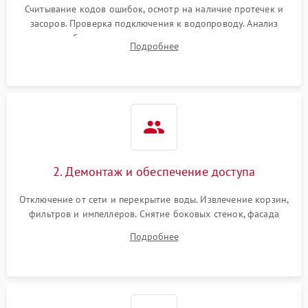
Считывание кодов ошибок, осмотр на наличие протечек и
засоров. Проверка подключения к водопроводу. Анализ
жалоб на отсутствие слива, нагрева, вращения
Подробнее
разбрызгивателей или срабатывание системы защиты
аквастоп.
2. Демонтаж и обеспечение доступа
Отключение от сети и перекрытие воды. Извлечение корзин,
фильтров и импеллеров. Снятие боковых стенок, фасада
дверцы или нижнего поддона для прямого доступа к
Подробнее
циркуляционному насосу, ТЭНу и сливной помпе.