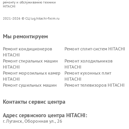
ремонту и обслуживанию техники
HITACHI
2021-2026 © СЦ lug.hitachi-fixim.ru
Мы ремонтируем
Ремонт кондиционеров
Ремонт сплит-систем HITACHI
HITACHI
Ремонт стиральных машин
Ремонт холодильников
HITACHI
HITACHI
Ремонт морозильных камер
Ремонт кухонных плит
HITACHI
HITACHI
Ремонт сушильных машин
Ремонт телевизоров HITACHI
HITACHI
Ремонт систем хранения
Ремонт снегоуборщиков
Контакты сервис центра
данных HITACHI
HITACHI
Ремонт варочных панелей
Ремонт водонагревателей
Адрес сервисного центра HITACHI:
HITACHI
HITACHI
г. Луганск, Оборонная ул., 26