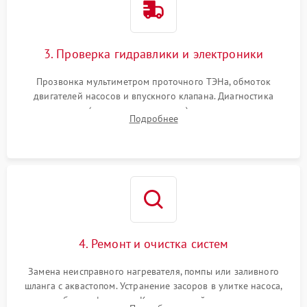
3. Проверка гидравлики и электроники
Прозвонка мультиметром проточного ТЭНа, обмоток
двигателей насосов и впускного клапана. Диагностика
прессостата (датчика уровня воды), датчика мутности,
Подробнее
концевика дверцы и электронного модуля управления.
4. Ремонт и очистка систем
Замена неисправного нагревателя, помпы или заливного
шланга с аквастопом. Устранение засоров в улитке насоса,
патрубках и фильтрах. Компонентный ремонт платы