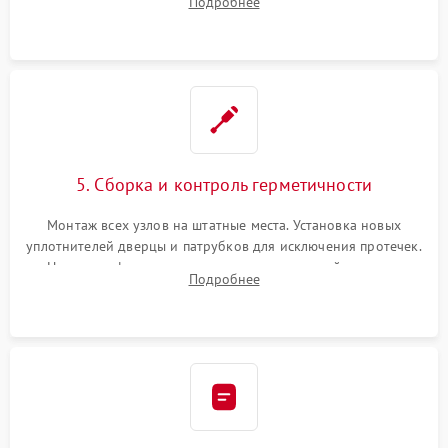
Подробнее
управления, восстановление поврежденной проводки.
5. Сборка и контроль герметичности
Монтаж всех узлов на штатные места. Установка новых
уплотнителей дверцы и патрубков для исключения протечек.
Надежная фиксация хомутов гидравлической системы,
Подробнее
сборка корпуса и установка датчика поплавка.