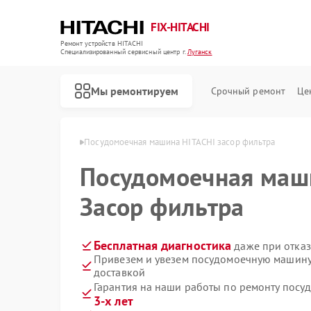
FIX-HITACHI
Ремонт устройств HITACHI
Специализированный cервисный центр г.
Луганск
Мы ремонтируем
Срочный ремонт
Це
HITACHI в Луганске
Посудомоечная машина HITACHI засор фильтра
Посудомоечная ма
Засор фильтра
Бесплатная диагностика
даже при отказ
Привезем и увезем посудомоечную машину
доставкой
Гарантия на наши работы по ремонту пос
3-х лет
Ремонт кондиционеров HITACHI
Ремонт стиральных машин HITACHI
Ремонт холодильников HITACHI
Ремонт морозильных камер HITACHI
Ремонт кухонных плит HITACHI
Ремонт сушильных машин HITACHI
Ремонт систем хранения данных HITACHI
Ремонт снегоуборщиков HITACHI
Ремонт варочных панелей HITACHI
Ремонт водонагревателей HITACHI