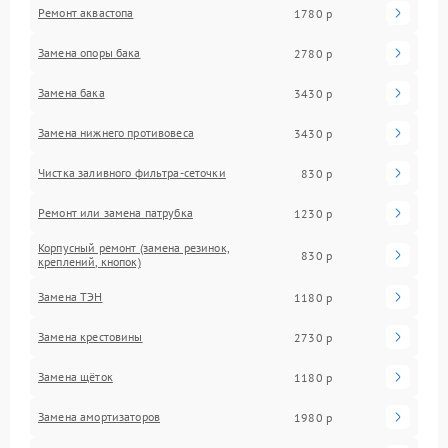
Ремонт аквастопа
1780 р
Замена опоры бака
2780 р
Замена бака
3430 р
Замена нижнего противовеса
3430 р
Чистка заливного фильтра-сеточки
830 р
Ремонт или замена патрубка
1230 р
Корпусный ремонт (замена резинок,
830 р
креплений, кнопок)
Замена ТЭН
1180 р
Замена крестовины
2730 р
Замена щёток
1180 р
Замена амортизаторов
1980 р