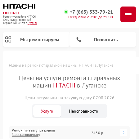
+7 (863) 333-79-21
FIX-HITACHI
Ежедневно с 9:00 до 21:00
Ремонт устройств HITACHI
Специализированный
cервисный центр г.
Луганск
Мы ремонтируем
Позвонить
Цены
Цены на ремонт стиральной машины HITACHI в Луганске
Цены на услуги ремонта стиральных
машин
HITACHI
в Луганске
Цены актуальны на текущую дату 07.08.2026
Услуги
Неисправности
Ремонт кондиционеров HITACHI
Ремонт снегоуборщиков HITACHI
Ремонт водонагревателей HITACHI
Ремонт систем хранения данных HITACHI
Ремонт морозильных камер HITACHI
Ремонт сушильных машин HITACHI
Ремонт варочных панелей HITACHI
Ремонт посудомоечных машин HITACHI
Ремонт платы управления
2430 р
(восстановление)