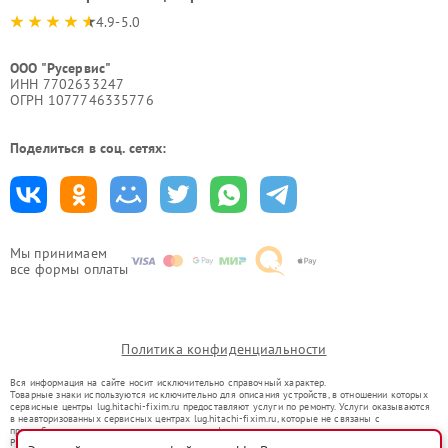
4.9-5.0
ООО "Русервис"
ИНН 7702633247
ОГРН 1077746335776
Поделиться в соц. сетях:
Мы принимаем
все формы оплаты
Политика конфиденциальности
Вся информация на сайте носит исключительно справочный характер.
Товарные знаки используются исключительно для описания устройств, в отношении которых
сервисные центры lug.hitachi-fixim.ru предоставляют услуги по ремонту. Услуги оказываются
в неавторизованных сервисных центрах lug.hitachi-fixim.ru, которые не связаны с
правообладателями товарных знаков или их официальными представителями.
Ремонт осуществляется для устройств, уже введенных в гражданский оборот в соответствии