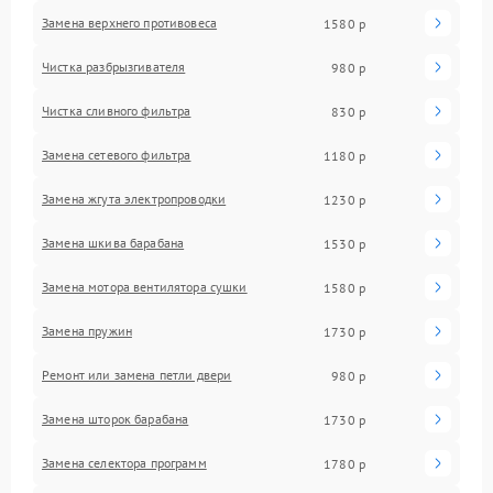
Замена верхнего противовеса
1580 р
Чистка разбрызгивателя
980 р
Чистка сливного фильтра
830 р
Замена сетевого фильтра
1180 р
Замена жгута электропроводки
1230 р
Замена шкива барабана
1530 р
Замена мотора вентилятора сушки
1580 р
Замена пружин
1730 р
Ремонт или замена петли двери
980 р
Замена шторок барабана
1730 р
Замена селектора программ
1780 р