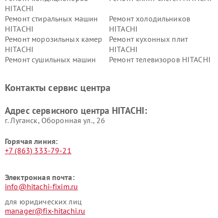
HITACHI
Ремонт стиральных машин
Ремонт холодильников
HITACHI
HITACHI
Ремонт морозильных камер
Ремонт кухонных плит
HITACHI
HITACHI
Ремонт сушильных машин
Ремонт телевизоров HITACHI
HITACHI
Ремонт систем хранения
Ремонт снегоуборщиков
Контакты сервис центра
данных HITACHI
HITACHI
Ремонт варочных панелей
Ремонт водонагревателей
Адрес сервисного центра HITACHI:
HITACHI
HITACHI
г. Луганск, Оборонная ул., 26
Горячая линия:
+7 (863) 333-79-21
Электронная почта:
info@hitachi-fixim.ru
для юридических лиц
manager@fix-hitachi.ru