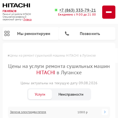
+7 (863) 333-79-21
FIX-HITACHI
Ежедневно с 9:00 до 21:00
Ремонт устройств HITACHI
Специализированный
cервисный центр г.
Луганск
Мы ремонтируем
Позвонить
Цены
Цены на ремонт сушильной машины HITACHI в Луганске
Цены на услуги ремонта сушильных машин
HITACHI
в Луганске
Цены актуальны на текущую дату 09.08.2026
Услуги
Неисправности
Ремонт кондиционеров HITACHI
Ремонт стиральных машин HITACHI
Ремонт морозильных камер HITACHI
Ремонт снегоуборщиков HITACHI
Ремонт водонагревателей HITACHI
Ремонт систем хранения данных HITACHI
Ремонт варочных панелей HITACHI
Ремонт посудомоечных машин HITACHI
Замена электродвигателя
1080 р