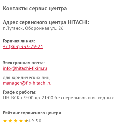
Ремонт систем хранения
Ремонт снегоуборщиков
Контакты сервис центра
данных HITACHI
HITACHI
Ремонт варочных панелей
Ремонт водонагревателей
Адрес сервисного центра HITACHI:
HITACHI
HITACHI
г. Луганск, Оборонная ул., 26
Горячая линия:
+7 (863) 333-79-21
Электронная почта:
info@hitachi-fixim.ru
для юридических лиц
manager@fix-hitachi.ru
График работы:
ПН-ВСК с 9:00 до 21:00 без перерывов и выходных
Рейтинг сервисного центра
4.9-5.0