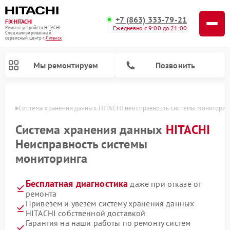
+7 (863) 333-79-21
FIX-HITACHI
Ежедневно с 9:00 до 21:00
Ремонт устройств HITACHI
Специализированный
cервисный центр г.
Луганск
Мы ремонтируем
Позвонить
анске
Система хранения данных HITACHI неисправность системы мониторин
Система хранения данных
HITACHI
Неисправность системы
мониторинга
Бесплатная диагностика
даже при отказе от
ремонта
Привезем и увезем систему хранения данных
Ремонт кондиционеров HITACHI
Ремонт стиральных машин HITACHI
Ремонт морозильных камер HITACHI
Ремонт сушильных машин HITACHI
Ремонт снегоуборщиков HITACHI
Ремонт водонагревателей HITACHI
Ремонт варочных панелей HITACHI
Ремонт посудомоечных машин HITACHI
HITACHI собственной доставкой
Гарантия на наши работы по ремонту систем