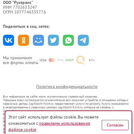
ООО "Русервис"
ИНН 7702633247
ОГРН 1077746335776
Поделиться в соц. сетях:
Мы принимаем
все формы оплаты
Политика конфиденциальности
Вся информация на сайте носит исключительно справочный характер.
Товарные знаки используются исключительно для описания устройств, в отношении которых
сервисные центры lug.hitachi-fixim.ru предоставляют услуги по ремонту. Услуги оказываются
в неавторизованных сервисных центрах lug.hitachi-fixim.ru, которые не связаны с
правообладателями товарных знаков или их официальными представителями.
Ремонт осуществляется для устройств, уже введенных в гражданский оборот в соответствии
Этот сайт использует файлы cookie. Вы можете
со статьей 1487 ГК РФ.
Использование товарных знаков не преследует цели индивидуализации услуг или введения
ознакомиться с
правилами использования
Согласен
потребителей в заблуждение, а служит для информирования о предоставляемых услугах по
ремонту техники указанных брендов.
файлов cookie
Представленная на сайте информация не является публичной офертой, определяемой