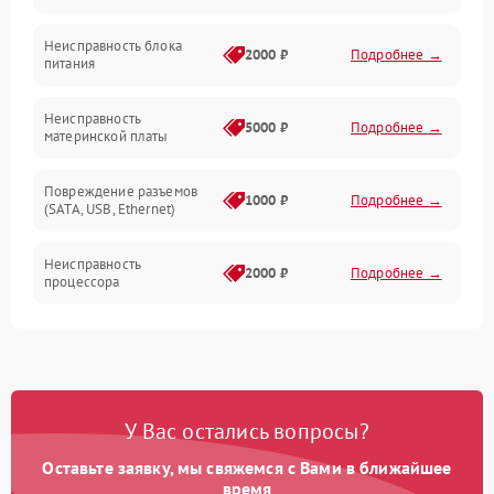
Электронные компоненты
Неисправность блока
2000 ₽
Подробнее →
питания
Механические повреждения
Неисправность
5000 ₽
Подробнее →
материнской платы
Программное обеспечение
Повреждение разъемов
Накопители
1000 ₽
Подробнее →
(SATA, USB, Ethernet)
Механические/Электроника
Неисправность
2000 ₽
Подробнее →
процессора
Накопители/Программное обеспечение
Проблемы с оперативной
1500 ₽
Подробнее →
памятью
Управление
Неисправность системы
Интерфейсы
2000 ₽
Подробнее →
У Вас остались вопросы?
резервирования
Оставьте заявку, мы свяжемся с Вами в ближайшее
Проблемы с пайкой на
время
1500 ₽
Подробнее →