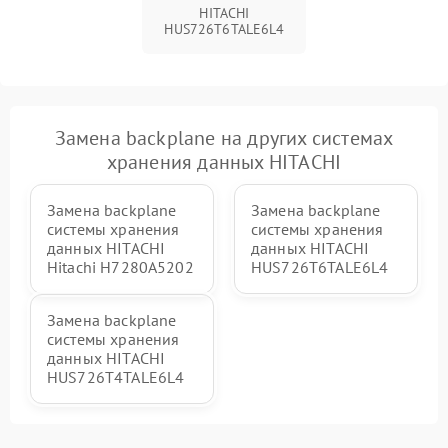
Неисправность системы
1000 ₽
Подробнее →
HITACHI
вентиляции
HUS726T6TALE6L4
Проблемы с заземлением
1000 ₽
Подробнее →
Неисправность системы
Замена backplane на других системах
резервирования питания
2000 ₽
Подробнее →
(ИБП)
хранения данных HITACHI
Повреждение кабелей
Замена backplane
Замена backplane
500 ₽
Подробнее →
подключения
системы хранения
системы хранения
данных HITACHI
данных HITACHI
Hitachi H7280A5202
HUS726T6TALE6L4
Неисправность системы
2000 ₽
Подробнее →
шифрования данных
Замена backplane
системы хранения
данных HITACHI
HUS726T4TALE6L4