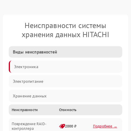
Неисправности системы
хранения данных HITACHI
Виды неисправностей
Электроника
Электропитание
Хранение данных
Неисправности
Стоимость
Механика
Повреждение RAID-
Корпус/Герметичность
2000 ₽
Подробнее →
контроллера