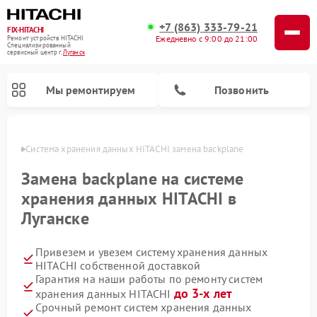
+7 (863) 333-79-21
FIX-HITACHI
Ежедневно с 9:00 до 21:00
Ремонт устройств HITACHI
Специализированный
cервисный центр г.
Луганск
Мы ремонтируем
Позвонить
анске
Система хранения данных HITACHI замена backplane
Замена backplane на системе
хранения данных HITACHI в
Луганске
Привезем и увезем систему хранения данных
HITACHI собственной доставкой
Гарантия на наши работы по ремонту систем
Ремонт кондиционеров HITACHI
Ремонт стиральных машин HITACHI
Ремонт морозильных камер HITACHI
Ремонт сушильных машин HITACHI
Ремонт снегоуборщиков HITACHI
Ремонт водонагревателей HITACHI
Ремонт варочных панелей HITACHI
Ремонт посудомоечных машин HITACHI
до 3-х лет
хранения данных HITACHI
Срочный ремонт систем хранения данных