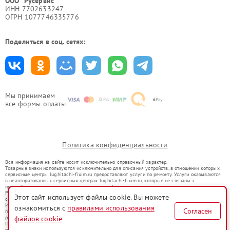
ООО "Русервис"
ИНН 7702633247
ОГРН 1077746335776
Поделиться в соц. сетях:
Мы принимаем
все формы оплаты
Политика конфиденциальности
Вся информация на сайте носит исключительно справочный характер.
Товарные знаки используются исключительно для описания устройств, в отношении которых
сервисные центры lug.hitachi-fixim.ru предоставляют услуги по ремонту. Услуги оказываются
в неавторизованных сервисных центрах lug.hitachi-fixim.ru, которые не связаны с
правообладателями товарных знаков или их официальными представителями.
Ремонт осуществляется для устройств, уже введенных в гражданский оборот в соответствии
Этот сайт использует файлы cookie. Вы можете
со статьей 1487 ГК РФ.
Использование товарных знаков не преследует цели индивидуализации услуг или введения
ознакомиться с
правилами использования
Согласен
потребителей в заблуждение, а служит для информирования о предоставляемых услугах по
ремонту техники указанных брендов.
файлов cookie
Представленная на сайте информация не является публичной офертой, определяемой
положениями Статьи 437(2) Гражданского кодекса РФ