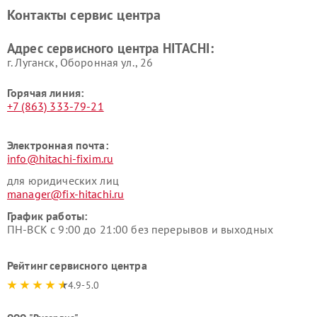
Ремонт систем хранения
Ремонт снегоуборщиков
Контакты сервис центра
данных HITACHI
HITACHI
Ремонт варочных панелей
Ремонт водонагревателей
Адрес сервисного центра HITACHI:
HITACHI
HITACHI
г. Луганск, Оборонная ул., 26
Горячая линия:
+7 (863) 333-79-21
Электронная почта:
info@hitachi-fixim.ru
для юридических лиц
manager@fix-hitachi.ru
График работы:
ПН-ВСК с 9:00 до 21:00 без перерывов и выходных
Рейтинг сервисного центра
4.9-5.0