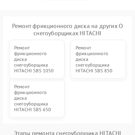
Повреждение системы
2000 ₽
Подробнее →
гидравлики (если есть)
Неисправность системы
Ремонт фрикционного диска на других О
1000 ₽
Подробнее →
регулировки высоты
снегоуборщиках HITACHI
Ремонт
Ремонт
фрикционного
фрикционного
диска
диска
снегоуборщика
снегоуборщика
HITACHI SBS 1050
HITACHI SBS 850
Ремонт
фрикционного
диска
снегоуборщика
HITACHI SBS 650
Этапы ремонта снегоуборщика HITACHI