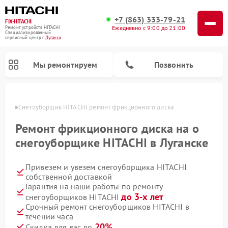
+7 (863) 333-79-21
FIX-HITACHI
Ежедневно с 9:00 до 21:00
Ремонт устройств HITACHI
Специализированный
cервисный центр г.
Луганск
Мы ремонтируем
Позвонить
анске
Снегоуборщик HITACHI ремонт фрикционного диска
Ремонт фрикционного диска на о
снегоуборщике HITACHI в Луганске
Привезем и увезем снегоуборщика HITACHI
собственной доставкой
Гарантия на наши работы по ремонту
до 3-х лет
снегоуборщиков HITACHI
Ремонт систем хранения данных HITACHI
Ремонт кондиционеров HITACHI
Ремонт стиральных машин HITACHI
Ремонт морозильных камер HITACHI
Ремонт сушильных машин HITACHI
Ремонт водонагревателей HITACHI
Ремонт варочных панелей HITACHI
Ремонт посудомоечных машин HITACHI
Срочный ремонт снегоуборщиков HITACHI в
течении часа
20%
Скидка для вас до