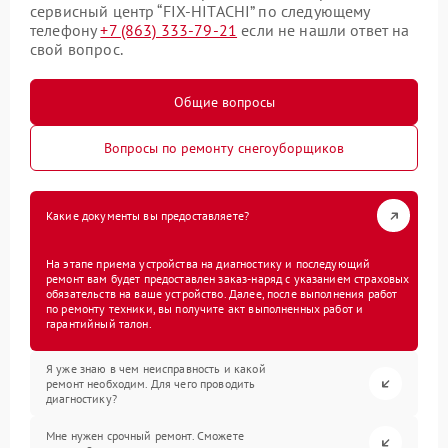
сервисный центр “FIX-HITACHI” по следующему
телефону
+7 (863) 333-79-21
если не нашли ответ на
свой вопрос.
Общие вопросы
Вопросы по ремонту снегоуборщиков
Какие документы вы предоставляете?
На этапе приема устройства на диагностику и последующий
ремонт вам будет предоставлен заказ-наряд с указанием страховых
обязательств на ваше устройство. Далее, после выполнения работ
по ремонту техники, вы получите акт выполненных работ и
гарантийный талон.
Я уже знаю в чем неисправность и какой
ремонт необходим. Для чего проводить
диагностику?
Мне нужен срочный ремонт. Сможете