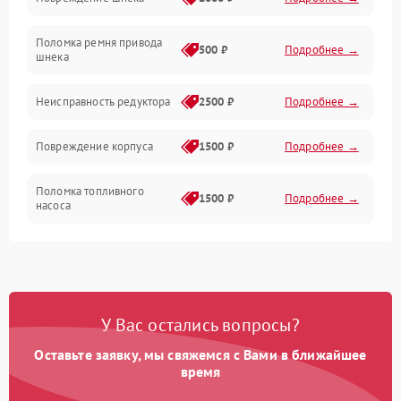
Двигатель
Поломка ремня привода
500 ₽
Подробнее →
шнека
Неисправность редуктора
2500 ₽
Подробнее →
Повреждение корпуса
1500 ₽
Подробнее →
Поломка топливного
1500 ₽
Подробнее →
насоса
Повреждение топливного
1000 ₽
Подробнее →
бака
Неисправность
1500 ₽
Подробнее →
У Вас остались вопросы?
карбюратора
Оставьте заявку, мы свяжемся с Вами в ближайшее
Повреждение воздушного
время
300 ₽
Подробнее →
фильтра