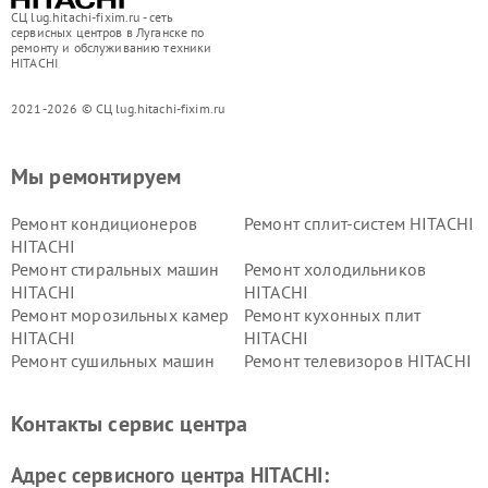
СЦ lug.hitachi-fixim.ru - сеть
сервисных центров в Луганске по
ремонту и обслуживанию техники
HITACHI
2021-2026 © СЦ lug.hitachi-fixim.ru
Мы ремонтируем
Ремонт кондиционеров
Ремонт сплит-систем HITACHI
HITACHI
Ремонт стиральных машин
Ремонт холодильников
HITACHI
HITACHI
Ремонт морозильных камер
Ремонт кухонных плит
HITACHI
HITACHI
Ремонт сушильных машин
Ремонт телевизоров HITACHI
HITACHI
Ремонт систем хранения
Ремонт снегоуборщиков
Контакты сервис центра
данных HITACHI
HITACHI
Ремонт варочных панелей
Ремонт водонагревателей
Адрес сервисного центра HITACHI:
HITACHI
HITACHI