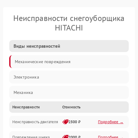
Неисправности снегоуборщика
HITACHI
Виды неисправностей
Механические повреждения
Электроника
Механика
Неисправности
Стоимость
Трансмиссия
Неисправность двигателя
2500 ₽
Подробнее →
Электропитание
Повреждение шнека
2000 ₽
Подробнее →