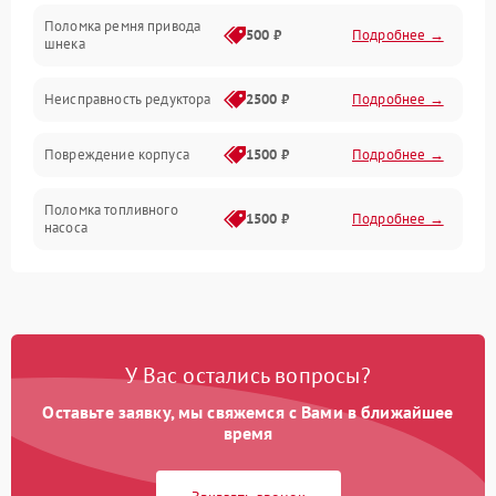
Поломка ремня привода
500 ₽
Подробнее →
шнека
Неисправность редуктора
2500 ₽
Подробнее →
Повреждение корпуса
1500 ₽
Подробнее →
Поломка топливного
1500 ₽
Подробнее →
насоса
Повреждение топливного
1000 ₽
Подробнее →
бака
Неисправность
1500 ₽
Подробнее →
У Вас остались вопросы?
карбюратора
Оставьте заявку, мы свяжемся с Вами в ближайшее
Повреждение воздушного
время
300 ₽
Подробнее →
фильтра