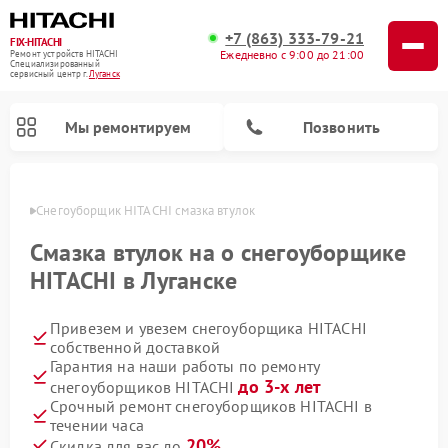
+7 (863) 333-79-21
FIX-HITACHI
Ежедневно с 9:00 до 21:00
Ремонт устройств HITACHI
Специализированный
cервисный центр г.
Луганск
Мы ремонтируем
Позвонить
анске
Снегоуборщик HITACHI смазка втулок
Смазка втулок на о снегоуборщике
HITACHI в Луганске
Привезем и увезем снегоуборщика HITACHI
собственной доставкой
Гарантия на наши работы по ремонту
до 3-х лет
снегоуборщиков HITACHI
Ремонт систем хранения данных HITACHI
Ремонт кондиционеров HITACHI
Ремонт стиральных машин HITACHI
Ремонт морозильных камер HITACHI
Ремонт сушильных машин HITACHI
Ремонт водонагревателей HITACHI
Ремонт варочных панелей HITACHI
Ремонт посудомоечных машин HITACHI
Срочный ремонт снегоуборщиков HITACHI в
течении часа
20%
Скидка для вас до