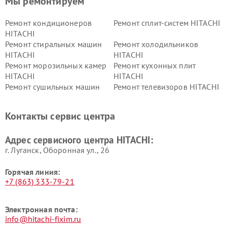
Мы ремонтируем
Ремонт кондиционеров
Ремонт сплит-систем HITACHI
HITACHI
Ремонт стиральных машин
Ремонт холодильников
HITACHI
HITACHI
Ремонт морозильных камер
Ремонт кухонных плит
HITACHI
HITACHI
Ремонт сушильных машин
Ремонт телевизоров HITACHI
HITACHI
Ремонт систем хранения
Ремонт снегоуборщиков
Контакты сервис центра
данных HITACHI
HITACHI
Ремонт варочных панелей
Ремонт водонагревателей
Адрес сервисного центра HITACHI:
HITACHI
HITACHI
г. Луганск, Оборонная ул., 26
Горячая линия:
+7 (863) 333-79-21
Электронная почта:
info@hitachi-fixim.ru