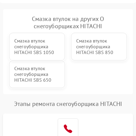
гидравлики (если есть)
Неисправность системы
Смазка втулок на других О
1000 ₽
Подробнее →
регулировки высоты
снегоуборщиках HITACHI
Смазка втулок
Смазка втулок
снегоуборщика
снегоуборщика
HITACHI SBS 1050
HITACHI SBS 850
Смазка втулок
снегоуборщика
HITACHI SBS 650
Этапы ремонта снегоуборщика HITACHI