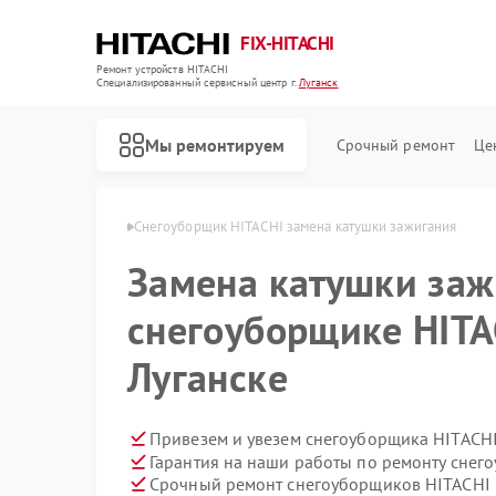
FIX-HITACHI
Ремонт устройств HITACHI
Специализированный cервисный центр г.
Луганск
Мы ремонтируем
Срочный ремонт
Це
HITACHI в Луганске
Снегоуборщик HITACHI замена катушки зажигания
Замена катушки заж
снегоуборщике HITA
Луганске
Привезем и увезем снегоуборщика HITACHI
Гарантия на наши работы по ремонту сне
Срочный ремонт снегоуборщиков HITACHI в
Ремонт кондиционеров HITACHI
Ремонт стиральных машин HITACHI
Ремонт холодильников HITACHI
Ремонт морозильных камер HITACHI
Ремонт кухонных плит HITACHI
Ремонт сушильных машин HITACHI
Ремонт систем хранения данных HITACHI
Ремонт варочных панелей HITACHI
Ремонт водонагревателей HITACHI
Ремонт посудомоечных машин HITACHI