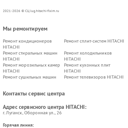
2021-2026 © СЦ lug.hitachi-fixim.ru
Мы ремонтируем
Ремонт кондиционеров
Ремонт сплит-систем HITACHI
HITACHI
Ремонт стиральных машин
Ремонт холодильников
HITACHI
HITACHI
Ремонт морозильных камер
Ремонт кухонных плит
HITACHI
HITACHI
Ремонт сушильных машин
Ремонт телевизоров HITACHI
HITACHI
Ремонт систем хранения
Ремонт снегоуборщиков
Контакты сервис центра
данных HITACHI
HITACHI
Ремонт варочных панелей
Ремонт водонагревателей
Адрес сервисного центра HITACHI:
HITACHI
HITACHI
г. Луганск, Оборонная ул., 26
Горячая линия: