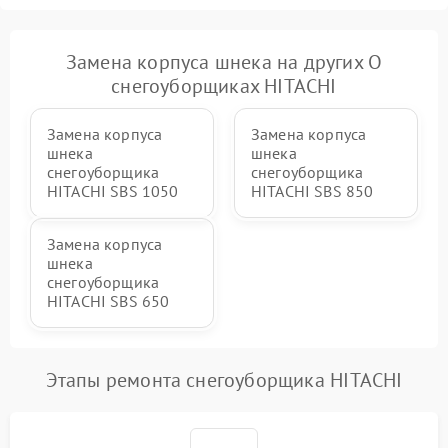
гидравлики (если есть)
Неисправность системы
Замена корпуса шнека на других О
1000 ₽
Подробнее →
регулировки высоты
снегоуборщиках HITACHI
Замена корпуса
Замена корпуса
шнека
шнека
снегоуборщика
снегоуборщика
HITACHI SBS 1050
HITACHI SBS 850
Замена корпуса
шнека
снегоуборщика
HITACHI SBS 650
Этапы ремонта снегоуборщика HITACHI