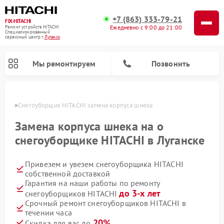
+7 (863) 333-79-21
FIX-HITACHI
Ежедневно с 9:00 до 21:00
Ремонт устройств HITACHI
Специализированный
cервисный центр г.
Луганск
Мы ремонтируем
Позвонить
анске
Снегоуборщик HITACHI замена корпуса шнека
Замена корпуса шнека на о
снегоуборщике HITACHI в Луганске
Привезем и увезем снегоуборщика HITACHI
собственной доставкой
Гарантия на наши работы по ремонту
до 3-х лет
снегоуборщиков HITACHI
Ремонт систем хранения данных HITACHI
Ремонт кондиционеров HITACHI
Ремонт стиральных машин HITACHI
Ремонт морозильных камер HITACHI
Ремонт сушильных машин HITACHI
Ремонт водонагревателей HITACHI
Ремонт варочных панелей HITACHI
Ремонт посудомоечных машин HITACHI
Срочный ремонт снегоуборщиков HITACHI в
течении часа
20%
Скидка для вас до