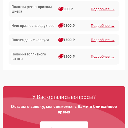
Поломка ремня привода
500 ₽
Подробнее →
шнека
Неисправность редуктора
2500 ₽
Подробнее →
Повреждение корпуса
1500 ₽
Подробнее →
Поломка топливного
1500 ₽
Подробнее →
насоса
Повреждение топливного
1000 ₽
Подробнее →
бака
Неисправность
1500 ₽
Подробнее →
У Вас остались вопросы?
карбюратора
Оставьте заявку, мы свяжемся с Вами в ближайшее
Повреждение воздушного
время
300 ₽
Подробнее →
фильтра