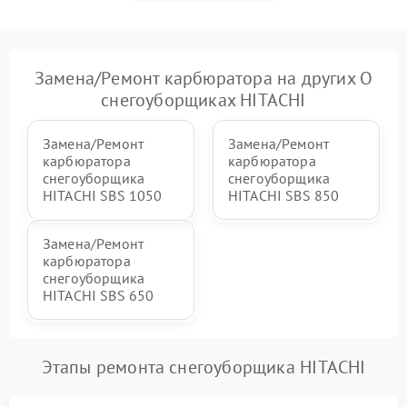
Повреждение системы
2000 ₽
Подробнее →
гидравлики (если есть)
Неисправность системы
Замена/Pемонт карбюратора на других О
1000 ₽
Подробнее →
регулировки высоты
снегоуборщиках HITACHI
Замена/Pемонт
Замена/Pемонт
карбюратора
карбюратора
снегоуборщика
снегоуборщика
HITACHI SBS 1050
HITACHI SBS 850
Замена/Pемонт
карбюратора
снегоуборщика
HITACHI SBS 650
Этапы ремонта снегоуборщика HITACHI