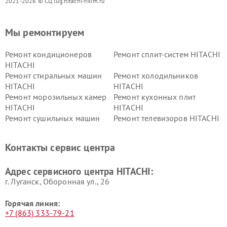
2021-2026 © СЦ lug.hitachi-fixim.ru
Мы ремонтируем
Ремонт кондиционеров
Ремонт сплит-систем HITACHI
HITACHI
Ремонт стиральных машин
Ремонт холодильников
HITACHI
HITACHI
Ремонт морозильных камер
Ремонт кухонных плит
HITACHI
HITACHI
Ремонт сушильных машин
Ремонт телевизоров HITACHI
HITACHI
Ремонт систем хранения
Ремонт снегоуборщиков
Контакты сервис центра
данных HITACHI
HITACHI
Ремонт варочных панелей
Ремонт водонагревателей
Адрес сервисного центра HITACHI:
HITACHI
HITACHI
г. Луганск, Оборонная ул., 26
Горячая линия:
+7 (863) 333-79-21