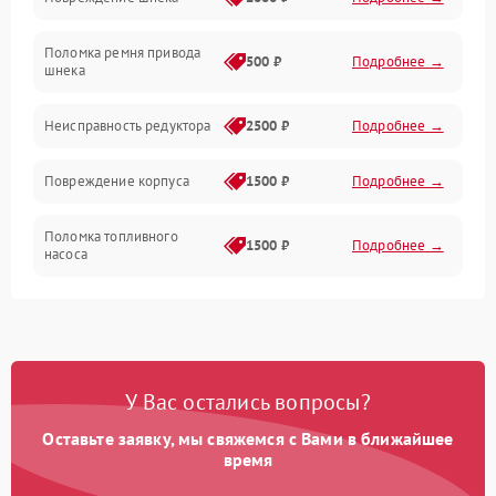
Двигатель
Поломка ремня привода
500 ₽
Подробнее →
шнека
Неисправность редуктора
2500 ₽
Подробнее →
Повреждение корпуса
1500 ₽
Подробнее →
Поломка топливного
1500 ₽
Подробнее →
насоса
Повреждение топливного
1000 ₽
Подробнее →
бака
Неисправность
1500 ₽
Подробнее →
У Вас остались вопросы?
карбюратора
Оставьте заявку, мы свяжемся с Вами в ближайшее
Повреждение воздушного
время
300 ₽
Подробнее →
фильтра