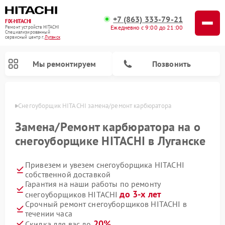
+7 (863) 333-79-21
FIX-HITACHI
Ежедневно с 9:00 до 21:00
Ремонт устройств HITACHI
Специализированный
cервисный центр г.
Луганск
Мы ремонтируем
Позвонить
анске
Снегоуборщик HITACHI замена/pемонт карбюратора
Замена/Pемонт карбюратора на о
снегоуборщике HITACHI в Луганске
Привезем и увезем снегоуборщика HITACHI
собственной доставкой
Гарантия на наши работы по ремонту
до 3-х лет
снегоуборщиков HITACHI
Ремонт систем хранения данных HITACHI
Ремонт кондиционеров HITACHI
Ремонт стиральных машин HITACHI
Ремонт морозильных камер HITACHI
Ремонт сушильных машин HITACHI
Ремонт водонагревателей HITACHI
Ремонт варочных панелей HITACHI
Ремонт посудомоечных машин HITACHI
Срочный ремонт снегоуборщиков HITACHI в
течении часа
20%
Скидка для вас до