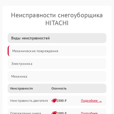
Неисправности снегоуборщика
HITACHI
Виды неисправностей
Механические повреждения
Электроника
Механика
Неисправности
Стоимость
Трансмиссия
Неисправность двигателя
2500 ₽
Подробнее →
Электропитание
Повреждение шнека
2000 ₽
Подробнее →