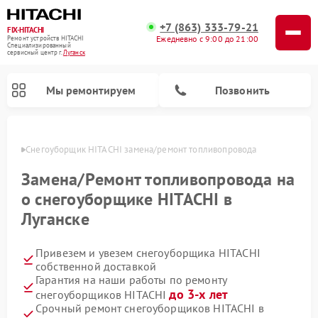
+7 (863) 333-79-21
FIX-HITACHI
Ежедневно с 9:00 до 21:00
Ремонт устройств HITACHI
Специализированный
cервисный центр г.
Луганск
Мы ремонтируем
Позвонить
анске
Снегоуборщик HITACHI замена/pемонт топливопровода
Замена/Pемонт топливопровода на
о снегоуборщике HITACHI в
Луганске
Привезем и увезем снегоуборщика HITACHI
собственной доставкой
Гарантия на наши работы по ремонту
Ремонт систем хранения данных HITACHI
Ремонт кондиционеров HITACHI
Ремонт стиральных машин HITACHI
Ремонт морозильных камер HITACHI
Ремонт сушильных машин HITACHI
Ремонт водонагревателей HITACHI
Ремонт варочных панелей HITACHI
Ремонт посудомоечных машин HITACHI
до 3-х лет
снегоуборщиков HITACHI
Срочный ремонт снегоуборщиков HITACHI в