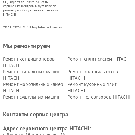
СЦ lug.hitachi-fixim.ru - сеть
сервисных центров в Луганске по
ремонту и обслуживанию техники
HITACHI
2021-2026 © СЦ lug.hitachi-fixim.ru
Мы ремонтируем
Ремонт кондиционеров
Ремонт сплит-систем HITACHI
HITACHI
Ремонт стиральных машин
Ремонт холодильников
HITACHI
HITACHI
Ремонт морозильных камер
Ремонт кухонных плит
HITACHI
HITACHI
Ремонт сушильных машин
Ремонт телевизоров HITACHI
HITACHI
Ремонт систем хранения
Ремонт снегоуборщиков
Контакты сервис центра
данных HITACHI
HITACHI
Ремонт варочных панелей
Ремонт водонагревателей
Адрес сервисного центра HITACHI:
HITACHI
HITACHI
г. Луганск, Оборонная ул., 26