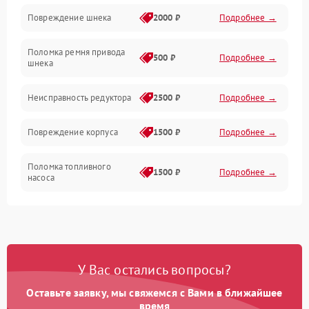
Повреждение шнека
2000 ₽
Подробнее →
Двигатель
Поломка ремня привода
500 ₽
Подробнее →
шнека
Неисправность редуктора
2500 ₽
Подробнее →
Повреждение корпуса
1500 ₽
Подробнее →
Поломка топливного
1500 ₽
Подробнее →
насоса
Повреждение топливного
1000 ₽
Подробнее →
бака
Неисправность
1500 ₽
Подробнее →
У Вас остались вопросы?
карбюратора
Оставьте заявку, мы свяжемся с Вами в ближайшее
Повреждение воздушного
время
300 ₽
Подробнее →