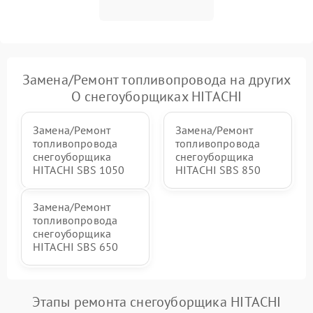
Повреждение системы
2000 ₽
Подробнее →
гидравлики (если есть)
Неисправность системы
Замена/Pемонт топливопровода на других
1000 ₽
Подробнее →
регулировки высоты
О снегоуборщиках HITACHI
Замена/Pемонт
Замена/Pемонт
топливопровода
топливопровода
снегоуборщика
снегоуборщика
HITACHI SBS 1050
HITACHI SBS 850
Замена/Pемонт
топливопровода
снегоуборщика
HITACHI SBS 650
Этапы ремонта снегоуборщика HITACHI