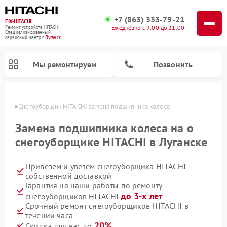
+7 (863) 333-79-21
FIX-HITACHI
Ежедневно с 9:00 до 21:00
Ремонт устройств HITACHI
Специализированный
cервисный центр г.
Луганск
Мы ремонтируем
Позвонить
анске
Снегоуборщик HITACHI замена подшипника колеса
Замена подшипника колеса на о
снегоуборщике HITACHI в Луганске
Привезем и увезем снегоуборщика HITACHI
собственной доставкой
Гарантия на наши работы по ремонту
до 3-х лет
снегоуборщиков HITACHI
Ремонт систем хранения данных HITACHI
Ремонт кондиционеров HITACHI
Ремонт стиральных машин HITACHI
Ремонт морозильных камер HITACHI
Ремонт сушильных машин HITACHI
Ремонт водонагревателей HITACHI
Ремонт варочных панелей HITACHI
Ремонт посудомоечных машин HITACHI
Срочный ремонт снегоуборщиков HITACHI в
течении часа
20%
Скидка для вас до