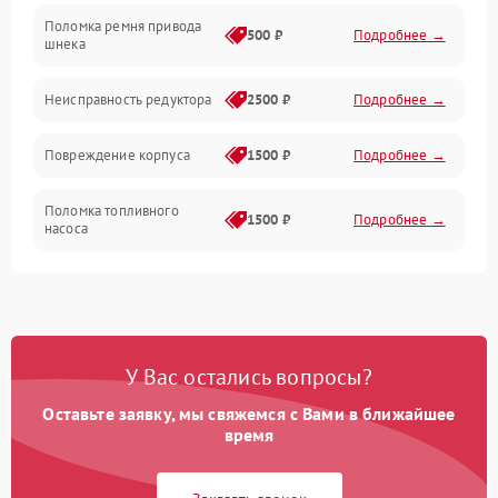
Поломка ремня привода
500 ₽
Подробнее →
шнека
Неисправность редуктора
2500 ₽
Подробнее →
Повреждение корпуса
1500 ₽
Подробнее →
Поломка топливного
1500 ₽
Подробнее →
насоса
Повреждение топливного
1000 ₽
Подробнее →
бака
Неисправность
1500 ₽
Подробнее →
У Вас остались вопросы?
карбюратора
Оставьте заявку, мы свяжемся с Вами в ближайшее
Повреждение воздушного
время
300 ₽
Подробнее →
фильтра