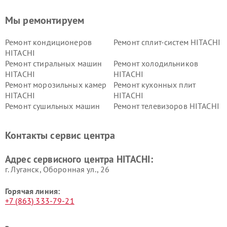
Мы ремонтируем
Ремонт кондиционеров
Ремонт сплит-систем HITACHI
HITACHI
Ремонт стиральных машин
Ремонт холодильников
HITACHI
HITACHI
Ремонт морозильных камер
Ремонт кухонных плит
HITACHI
HITACHI
Ремонт сушильных машин
Ремонт телевизоров HITACHI
HITACHI
Ремонт систем хранения
Ремонт снегоуборщиков
Контакты сервис центра
данных HITACHI
HITACHI
Ремонт варочных панелей
Ремонт водонагревателей
Адрес сервисного центра HITACHI:
HITACHI
HITACHI
г. Луганск, Оборонная ул., 26
Горячая линия:
+7 (863) 333-79-21