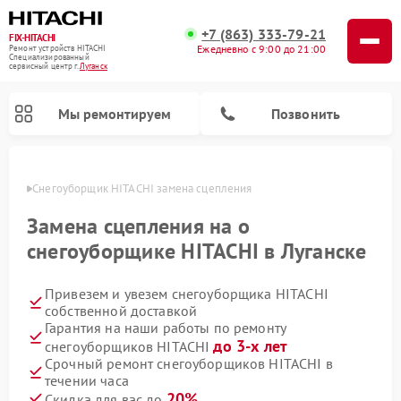
+7 (863) 333-79-21
FIX-HITACHI
Ежедневно с 9:00 до 21:00
Ремонт устройств HITACHI
Специализированный
cервисный центр г.
Луганск
Мы ремонтируем
Позвонить
анске
Снегоуборщик HITACHI замена сцепления
Замена сцепления на о
снегоуборщике HITACHI в Луганске
Привезем и увезем снегоуборщика HITACHI
собственной доставкой
Гарантия на наши работы по ремонту
до 3-х лет
снегоуборщиков HITACHI
Ремонт систем хранения данных HITACHI
Ремонт кондиционеров HITACHI
Ремонт стиральных машин HITACHI
Ремонт морозильных камер HITACHI
Ремонт сушильных машин HITACHI
Ремонт водонагревателей HITACHI
Ремонт варочных панелей HITACHI
Ремонт посудомоечных машин HITACHI
Срочный ремонт снегоуборщиков HITACHI в
течении часа
20%
Скидка для вас до