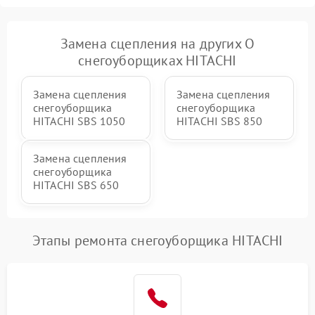
гидравлики (если есть)
Неисправность системы
Замена сцепления на других О
1000 ₽
Подробнее →
регулировки высоты
снегоуборщиках HITACHI
Замена сцепления
Замена сцепления
снегоуборщика
снегоуборщика
HITACHI SBS 1050
HITACHI SBS 850
Замена сцепления
снегоуборщика
HITACHI SBS 650
Этапы ремонта снегоуборщика HITACHI