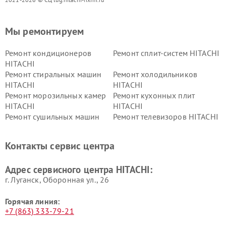
Мы ремонтируем
Ремонт кондиционеров
Ремонт сплит-систем HITACHI
HITACHI
Ремонт стиральных машин
Ремонт холодильников
HITACHI
HITACHI
Ремонт морозильных камер
Ремонт кухонных плит
HITACHI
HITACHI
Ремонт сушильных машин
Ремонт телевизоров HITACHI
HITACHI
Ремонт систем хранения
Ремонт снегоуборщиков
Контакты сервис центра
данных HITACHI
HITACHI
Ремонт варочных панелей
Ремонт водонагревателей
Адрес сервисного центра HITACHI:
HITACHI
HITACHI
г. Луганск, Оборонная ул., 26
Горячая линия:
+7 (863) 333-79-21