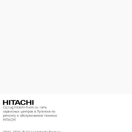
СЦ lug.hitachi-fixim.ru - сеть
сервисных центров в Луганске по
ремонту и обслуживанию техники
HITACHI
2021-2026 © СЦ lug.hitachi-fixim.ru