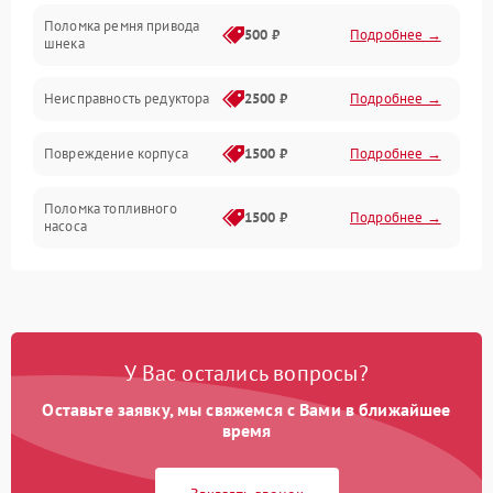
Поломка ремня привода
500 ₽
Подробнее →
шнека
Неисправность редуктора
2500 ₽
Подробнее →
Повреждение корпуса
1500 ₽
Подробнее →
Поломка топливного
1500 ₽
Подробнее →
насоса
Повреждение топливного
1000 ₽
Подробнее →
бака
Неисправность
1500 ₽
Подробнее →
У Вас остались вопросы?
карбюратора
Оставьте заявку, мы свяжемся с Вами в ближайшее
Повреждение воздушного
время
300 ₽
Подробнее →
фильтра