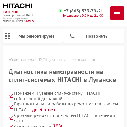
+7 (863) 333-79-21
FIX-HITACHI
Ежедневно с 9:00 до 21:00
Ремонт устройств HITACHI
Специализированный
cервисный центр г.
Луганск
Мы ремонтируем
Позвонить
анске
Сплит-система HITACHI диагностика неисправности
Диагностика неисправности на
сплит-системах HITACHI в Луганске
Привезем и увезем сплит-систему HITACHI
собственной доставкой
Гарантия на наши работы по ремонту сплит-систем
до 3-х лет
HITACHI
Ремонт кондиционеров HITACHI
Ремонт снегоуборщиков HITACHI
Ремонт водонагревателей HITACHI
Ремонт систем хранения данных HITACHI
Ремонт стиральных машин HITACHI
Ремонт морозильных камер HITACHI
Ремонт сушильных машин HITACHI
Ремонт варочных панелей HITACHI
Ремонт посудомоечных машин HITACHI
Срочный ремонт сплит-систем HITACHI в течении
часа
20%
Скидка для вас до