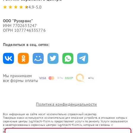
4.9-5.0
ООО "Русервис"
ИНН 7702633247
ОГРН 1077746335776
Поделиться в соц. сетях:
Мы принимаем
все формы оплаты
Политика конфиденциальности
Вся информация на сайте носит исключительно справочный характер.
Товарные знаки используются исключительно для описания устройств, в отношении которых
сервисные центры lug.hitachi-fixim.ru предоставляют услуги по ремонту. Услуги оказываются
в неавторизованных сервисных центрах lug.hitachi-fixim.ru, которые не связаны с
правообладателями товарных знаков или их официальными представителями.
Ремонт осуществляется для устройств, уже введенных в гражданский оборот в соответствии