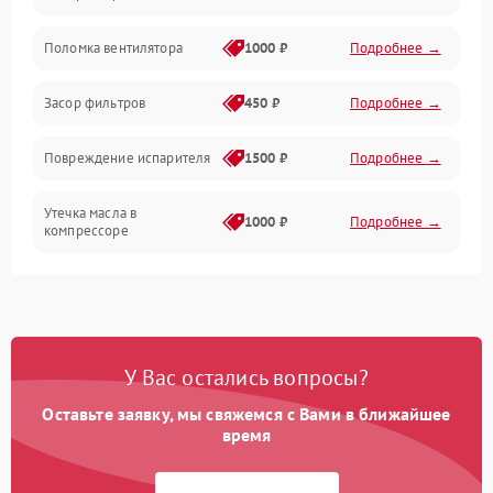
Хладагент
Поломка вентилятора
1000 ₽
Подробнее →
Засор фильтров
450 ₽
Подробнее →
Повреждение испарителя
1500 ₽
Подробнее →
Утечка масла в
1000 ₽
Подробнее →
компрессоре
Повреждение
750 ₽
Подробнее →
трубопроводов
Неисправность
1000 ₽
Подробнее →
У Вас остались вопросы?
четырехходового клапана
Оставьте заявку, мы свяжемся с Вами в ближайшее
Поломка подшипников
время
750 ₽
Подробнее →
вентилятора