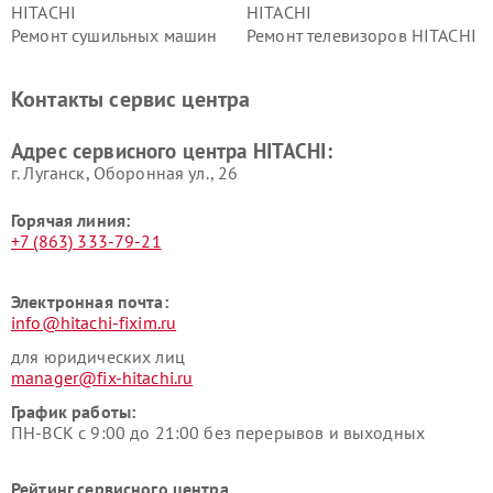
HITACHI
HITACHI
Ремонт сушильных машин
Ремонт телевизоров HITACHI
HITACHI
Ремонт систем хранения
Ремонт снегоуборщиков
Контакты сервис центра
данных HITACHI
HITACHI
Ремонт варочных панелей
Ремонт водонагревателей
Адрес сервисного центра HITACHI:
HITACHI
HITACHI
г. Луганск, Оборонная ул., 26
Горячая линия:
+7 (863) 333-79-21
Электронная почта:
info@hitachi-fixim.ru
для юридических лиц
manager@fix-hitachi.ru
График работы:
ПН-ВСК с 9:00 до 21:00 без перерывов и выходных
Рейтинг сервисного центра