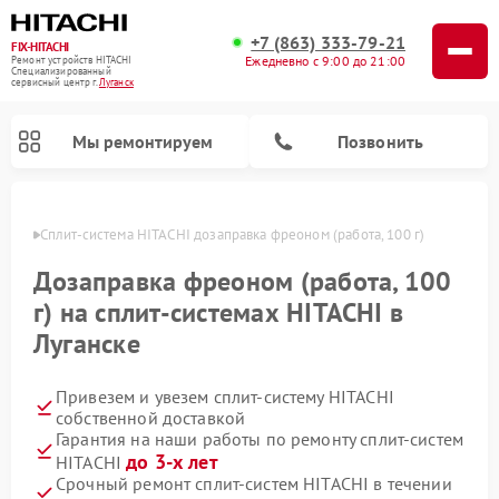
+7 (863) 333-79-21
FIX-HITACHI
Ежедневно с 9:00 до 21:00
Ремонт устройств HITACHI
Специализированный
cервисный центр г.
Луганск
Мы ремонтируем
Позвонить
анске
Сплит-система HITACHI дозаправка фреоном (работа, 100 г)
Дозаправка фреоном (работа, 100
г) на сплит-системах HITACHI в
Луганске
Привезем и увезем сплит-систему HITACHI
собственной доставкой
Гарантия на наши работы по ремонту сплит-систем
Ремонт кондиционеров HITACHI
Ремонт снегоуборщиков HITACHI
Ремонт водонагревателей HITACHI
Ремонт систем хранения данных HITACHI
Ремонт стиральных машин HITACHI
Ремонт морозильных камер HITACHI
Ремонт сушильных машин HITACHI
Ремонт варочных панелей HITACHI
Ремонт посудомоечных машин HITACHI
до 3-х лет
HITACHI
Срочный ремонт сплит-систем HITACHI в течении