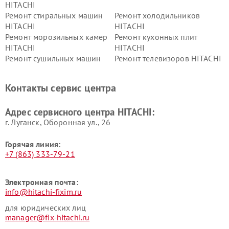
HITACHI
Ремонт стиральных машин
Ремонт холодильников
HITACHI
HITACHI
Ремонт морозильных камер
Ремонт кухонных плит
HITACHI
HITACHI
Ремонт сушильных машин
Ремонт телевизоров HITACHI
HITACHI
Ремонт систем хранения
Ремонт снегоуборщиков
Контакты сервис центра
данных HITACHI
HITACHI
Ремонт варочных панелей
Ремонт водонагревателей
Адрес сервисного центра HITACHI:
HITACHI
HITACHI
г. Луганск, Оборонная ул., 26
Горячая линия:
+7 (863) 333-79-21
Электронная почта:
info@hitachi-fixim.ru
для юридических лиц
manager@fix-hitachi.ru