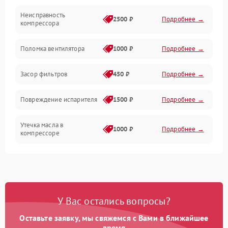
Неисправность
Обогрев
2500 ₽
Подробнее →
компрессора
Хладагент
Поломка вентилятора
1000 ₽
Подробнее →
Засор фильтров
450 ₽
Подробнее →
Повреждение испарителя
1500 ₽
Подробнее →
Утечка масла в
1000 ₽
Подробнее →
компрессоре
Повреждение
750 ₽
Подробнее →
трубопроводов
Неисправность
1000 ₽
Подробнее →
У Вас остались вопросы?
четырехходового клапана
Оставьте заявку, мы свяжемся с Вами в ближайшее
Поломка подшипников
время