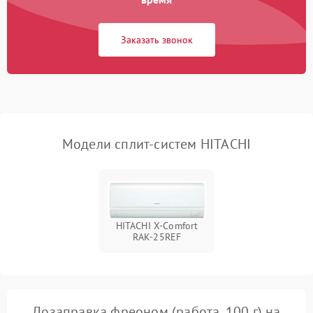
750 ₽
Подробнее →
вентилятора
Заказать звонок
Модели сплит-систем HITACHI
HITACHI X-Comfort
RAK-25REF
Дозаправка фреоном (работа, 100 г) на