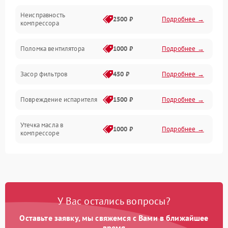
Неисправность
Обогрев
2500 ₽
Подробнее →
компрессора
Хладагент
Поломка вентилятора
1000 ₽
Подробнее →
Засор фильтров
450 ₽
Подробнее →
Повреждение испарителя
1500 ₽
Подробнее →
Утечка масла в
1000 ₽
Подробнее →
компрессоре
Повреждение
750 ₽
Подробнее →
трубопроводов
Неисправность
1000 ₽
Подробнее →
У Вас остались вопросы?
четырехходового клапана
Оставьте заявку, мы свяжемся с Вами в ближайшее
Поломка подшипников
время