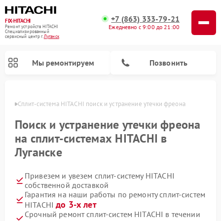
+7 (863) 333-79-21
FIX-HITACHI
Ежедневно с 9:00 до 21:00
Ремонт устройств HITACHI
Специализированный
cервисный центр г.
Луганск
Мы ремонтируем
Позвонить
анске
Сплит-система HITACHI поиск и устранение утечки фреона
Поиск и устранение утечки фреона
на сплит-системах HITACHI в
Луганске
Привезем и увезем сплит-систему HITACHI
собственной доставкой
Гарантия на наши работы по ремонту сплит-систем
Ремонт кондиционеров HITACHI
Ремонт снегоуборщиков HITACHI
Ремонт водонагревателей HITACHI
Ремонт систем хранения данных HITACHI
Ремонт стиральных машин HITACHI
Ремонт морозильных камер HITACHI
Ремонт сушильных машин HITACHI
Ремонт варочных панелей HITACHI
Ремонт посудомоечных машин HITACHI
до 3-х лет
HITACHI
Срочный ремонт сплит-систем HITACHI в течении