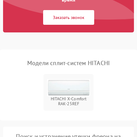
750 ₽
Подробнее →
вентилятора
Заказать звонок
Модели сплит-систем HITACHI
HITACHI X-Comfort
RAK-25REF
Поиск и устранение утечки фреона на