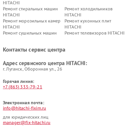
HITACHI
Ремонт стиральных машин
Ремонт холодильников
HITACHI
HITACHI
Ремонт морозильных камер
Ремонт кухонных плит
HITACHI
HITACHI
Ремонт сушильных машин
Ремонт телевизоров HITACHI
HITACHI
Ремонт систем хранения
Ремонт снегоуборщиков
Контакты сервис центра
данных HITACHI
HITACHI
Ремонт варочных панелей
Ремонт водонагревателей
Адрес сервисного центра HITACHI:
HITACHI
HITACHI
г. Луганск, Оборонная ул., 26
Горячая линия:
+7 (863) 333-79-21
Электронная почта:
info@hitachi-fixim.ru
для юридических лиц
manager@fix-hitachi.ru