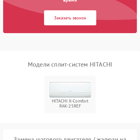
750 ₽
Подробнее →
вентилятора
Заказать звонок
Модели сплит-систем HITACHI
HITACHI X-Comfort
RAK-25REF
Замена шагового двигателя / жалюзи на