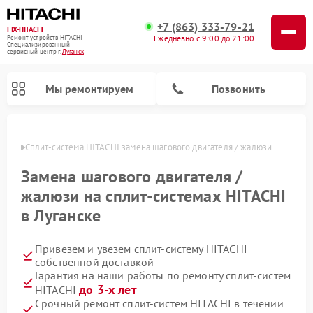
+7 (863) 333-79-21
FIX-HITACHI
Ежедневно с 9:00 до 21:00
Ремонт устройств HITACHI
Специализированный
cервисный центр г.
Луганск
Мы ремонтируем
Позвонить
анске
Сплит-система HITACHI замена шагового двигателя / жалюзи
Замена шагового двигателя /
жалюзи на сплит-системах HITACHI
в Луганске
Привезем и увезем сплит-систему HITACHI
собственной доставкой
Гарантия на наши работы по ремонту сплит-систем
Ремонт кондиционеров HITACHI
Ремонт снегоуборщиков HITACHI
Ремонт водонагревателей HITACHI
Ремонт систем хранения данных HITACHI
Ремонт стиральных машин HITACHI
Ремонт морозильных камер HITACHI
Ремонт сушильных машин HITACHI
Ремонт варочных панелей HITACHI
Ремонт посудомоечных машин HITACHI
до 3-х лет
HITACHI
Срочный ремонт сплит-систем HITACHI в течении