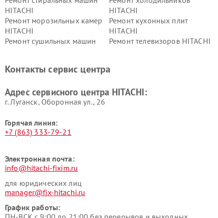
HITACHI
HITACHI
Ремонт морозильных камер
Ремонт кухонных плит
HITACHI
HITACHI
Ремонт сушильных машин
Ремонт телевизоров HITACHI
HITACHI
Ремонт систем хранения
Ремонт снегоуборщиков
Контакты сервис центра
данных HITACHI
HITACHI
Ремонт варочных панелей
Ремонт водонагревателей
Адрес сервисного центра HITACHI:
HITACHI
HITACHI
г. Луганск, Оборонная ул., 26
Горячая линия:
+7 (863) 333-79-21
Электронная почта:
info@hitachi-fixim.ru
для юридических лиц
manager@fix-hitachi.ru
График работы:
ПН-ВСК с 9:00 до 21:00 без перерывов и выходных