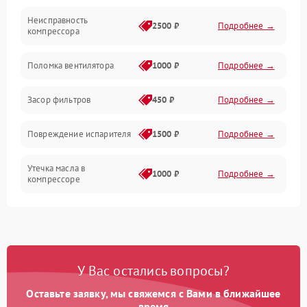
Неисправность
Обогрев
2500 ₽
Подробнее →
компрессора
Хладагент
Поломка вентилятора
1000 ₽
Подробнее →
Засор фильтров
450 ₽
Подробнее →
Повреждение испарителя
1500 ₽
Подробнее →
Утечка масла в
1000 ₽
Подробнее →
компрессоре
Повреждение
750 ₽
Подробнее →
трубопроводов
Неисправность
1000 ₽
Подробнее →
У Вас остались вопросы?
четырехходового клапана
Оставьте заявку, мы свяжемся с Вами в ближайшее
Поломка подшипников
время