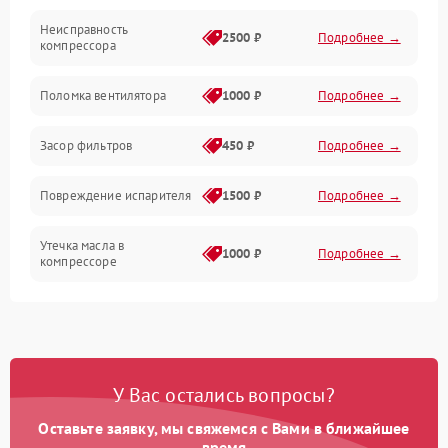
Неисправность
Обогрев
2500 ₽
Подробнее →
компрессора
Хладагент
Поломка вентилятора
1000 ₽
Подробнее →
Засор фильтров
450 ₽
Подробнее →
Повреждение испарителя
1500 ₽
Подробнее →
Утечка масла в
1000 ₽
Подробнее →
компрессоре
Повреждение
750 ₽
Подробнее →
трубопроводов
Неисправность
1000 ₽
Подробнее →
У Вас остались вопросы?
четырехходового клапана
Оставьте заявку, мы свяжемся с Вами в ближайшее
Поломка подшипников
время