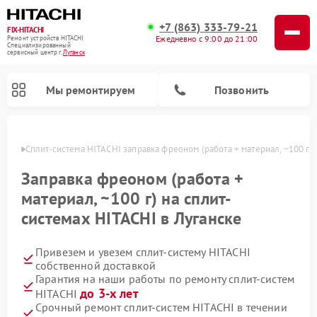
+7 (863) 333-79-21
FIX-HITACHI
Ежедневно с 9:00 до 21:00
Ремонт устройств HITACHI
Специализированный
cервисный центр г.
Луганск
Мы ремонтируем
Позвонить
анске
Сплит-система HITACHI заправка фреоном (работа + материал, ~100 г)
Заправка фреоном (работа +
материал, ~100 г) на сплит-
системах HITACHI в Луганске
Привезем и увезем сплит-систему HITACHI
собственной доставкой
Гарантия на наши работы по ремонту сплит-систем
Ремонт кондиционеров HITACHI
Ремонт снегоуборщиков HITACHI
Ремонт водонагревателей HITACHI
Ремонт систем хранения данных HITACHI
Ремонт стиральных машин HITACHI
Ремонт морозильных камер HITACHI
Ремонт сушильных машин HITACHI
Ремонт варочных панелей HITACHI
Ремонт посудомоечных машин HITACHI
до 3-х лет
HITACHI
Срочный ремонт сплит-систем HITACHI в течении