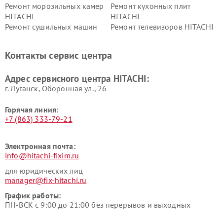
Ремонт морозильных камер
Ремонт кухонных плит
HITACHI
HITACHI
Ремонт сушильных машин
Ремонт телевизоров HITACHI
HITACHI
Ремонт систем хранения
Ремонт снегоуборщиков
Контакты сервис центра
данных HITACHI
HITACHI
Ремонт варочных панелей
Ремонт водонагревателей
Адрес сервисного центра HITACHI:
HITACHI
HITACHI
г. Луганск, Оборонная ул., 26
Горячая линия:
+7 (863) 333-79-21
Электронная почта:
info@hitachi-fixim.ru
для юридических лиц
manager@fix-hitachi.ru
График работы:
ПН-ВСК с 9:00 до 21:00 без перерывов и выходных