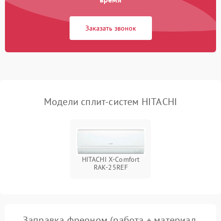
750 ₽
Подробнее →
вентилятора
Заказать звонок
Модели сплит-систем HITACHI
HITACHI X-Comfort
RAK-25REF
Заправка фреоном (работа + материал,