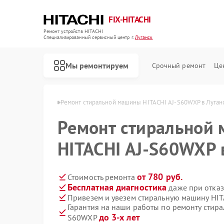
FIX-HITACHI
Ремонт устройств HITACHI
Специализированный cервисный центр г.
Луганск
Мы ремонтируем
Срочный ремонт
Це
HITACHI в Луганске
Ремонт стиральной машины HITACHI AJ-S60WXP в Луган
Ремонт стиральной
HITACHI AJ-S60WXP 
от 780 руб.
Стоимость ремонта
Бесплатная диагностика
даже при отказ
Привезем и увезем стиральную машину HI
Гарантия на наши работы по ремонту стир
до 3-х лет
S60WXP
Ремонт кондиционеров HITACHI
Ремонт холодильников HITACHI
Ремонт морозильных камер HITACHI
Ремонт кухонных плит HITACHI
Ремонт сушильных машин HITACHI
Ремонт систем хранения данных HITACHI
Ремонт снегоуборщиков HITACHI
Ремонт варочных панелей HITACHI
Ремонт водонагревателей HITACHI
Ремонт посудомоечных машин HITACHI