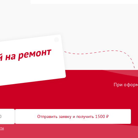
й на ремонт
При оформл
Отправить заявку и получить 1500 ₽
сти