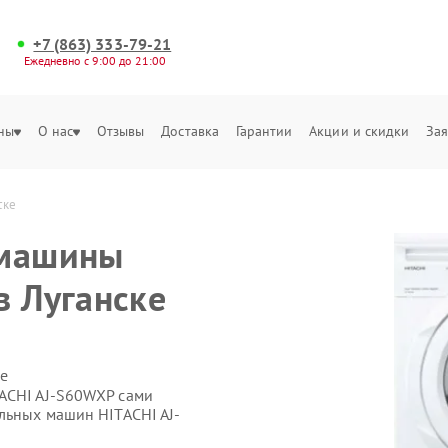
+7 (863) 333-79-21
Ежедневно с 9:00 до 21:00
ны
О нас
Отзывы
Доставка
Гарантии
Акции и скидки
Зая
ске
 машины
в Луганске
е
TACHI AJ-S60WXP сами
альных машин HITACHI AJ-