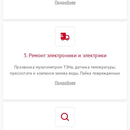
Подробнее
крестовины на износ, а манжеты люка на разрывы.
3. Ремонт электроники и электрики
Прозвонка мультиметром ТЭНа, датчика температуры,
прессостата и клапанов залива воды. Пайка поврежденных
дорожек или замена симисторов на плате управления.
Подробнее
Восстановление целостности проводки и контактов.