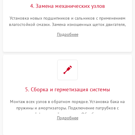
4. Замена механических узлов
Установка новых подшипников и сальников с применением
влагостойкой смазки. Замена изношенных щеток двигателя,
порванного ремня привода, неисправного сливного насоса
Подробнее
или поврежденной резиновой манжеты.
5. Сборка и герметизация системы
Монтаж всех узлов в обратном порядке. Установка бака на
пружины и амортизаторы. Подключение патрубков с
надежной фиксацией хомутами. Обработка стыков
Подробнее
герметиком для предотвращения возможных протечек воды.