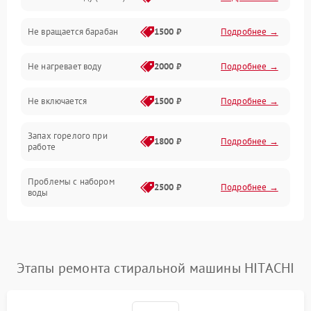
Водоснабжение
Не вращается барабан
1500 ₽
Подробнее →
Слив
Не нагревает воду
2000 ₽
Подробнее →
Программное обеспечение
Не включается
1500 ₽
Подробнее →
Запах горелого при
1800 ₽
Подробнее →
работе
Проблемы с набором
2500 ₽
Подробнее →
воды
Замена ТЭНа
2200 ₽
Подробнее →
Замена платы управления
2200 ₽
Подробнее →
Этапы ремонта стиральной машины HITACHI