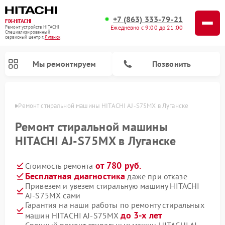
+7 (863) 333-79-21
FIX-HITACHI
Ежедневно с 9:00 до 21:00
Ремонт устройств HITACHI
Специализированный
cервисный центр г.
Луганск
Мы ремонтируем
Позвонить
анске
Ремонт стиральной машины HITACHI AJ-S75MX в Луганске
Ремонт стиральной машины
HITACHI AJ-S75MX в Луганске
от 780 руб.
Стоимость ремонта
Бесплатная диагностика
даже при отказе
Привезем и увезем стиральную машину HITACHI
AJ-S75MX сами
Ремонт кондиционеров HITACHI
Ремонт снегоуборщиков HITACHI
Ремонт водонагревателей HITACHI
Ремонт систем хранения данных HITACHI
Ремонт морозильных камер HITACHI
Ремонт сушильных машин HITACHI
Ремонт варочных панелей HITACHI
Ремонт посудомоечных машин HITACHI
Гарантия на наши работы по ремонту стиральных
до 3-х лет
машин HITACHI AJ-S75MX