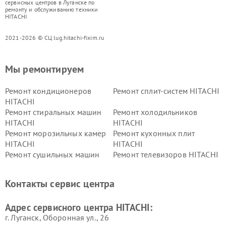
сервисных центров в Луганске по
ремонту и обслуживанию техники
HITACHI
2021-2026 © СЦ lug.hitachi-fixim.ru
Мы ремонтируем
Ремонт кондиционеров
Ремонт сплит-систем HITACHI
HITACHI
Ремонт стиральных машин
Ремонт холодильников
HITACHI
HITACHI
Ремонт морозильных камер
Ремонт кухонных плит
HITACHI
HITACHI
Ремонт сушильных машин
Ремонт телевизоров HITACHI
HITACHI
Ремонт систем хранения
Ремонт снегоуборщиков
Контакты сервис центра
данных HITACHI
HITACHI
Ремонт варочных панелей
Ремонт водонагревателей
Адрес сервисного центра HITACHI:
HITACHI
HITACHI
г. Луганск, Оборонная ул., 26