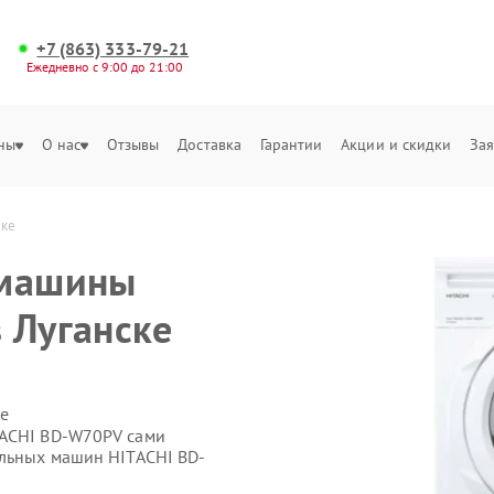
+7 (863) 333-79-21
Ежедневно с 9:00 до 21:00
ны
О нас
Отзывы
Доставка
Гарантии
Акции и скидки
Зая
ске
 машины
 Луганске
е
TACHI BD-W70PV сами
альных машин HITACHI BD-