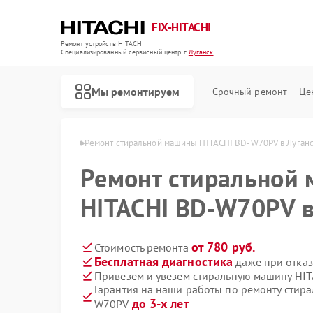
FIX-HITACHI
Ремонт устройств HITACHI
Специализированный cервисный центр г.
Луганск
Мы ремонтируем
Срочный ремонт
Це
HITACHI в Луганске
Ремонт стиральной машины HITACHI BD-W70PV в Луган
Ремонт стиральной
HITACHI BD-W70PV в
от 780 руб.
Стоимость ремонта
Бесплатная диагностика
даже при отказ
Привезем и увезем стиральную машину HI
Гарантия на наши работы по ремонту стир
до 3-х лет
W70PV
Ремонт кондиционеров HITACHI
Ремонт холодильников HITACHI
Ремонт морозильных камер HITACHI
Ремонт кухонных плит HITACHI
Ремонт сушильных машин HITACHI
Ремонт систем хранения данных HITACHI
Ремонт снегоуборщиков HITACHI
Ремонт варочных панелей HITACHI
Ремонт водонагревателей HITACHI
Ремонт посудомоечных машин HITACHI