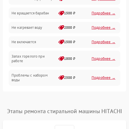
Водоснабжение
Не вращается барабан
1500 ₽
Подробнее →
Слив
Не нагревает воду
2000 ₽
Подробнее →
Программное обеспечение
Не включается
1500 ₽
Подробнее →
Запах горелого при
1800 ₽
Подробнее →
работе
Проблемы с набором
2500 ₽
Подробнее →
воды
Замена ТЭНа
2200 ₽
Подробнее →
Замена платы управления
2200 ₽
Подробнее →
Этапы ремонта стиральной машины HITACHI