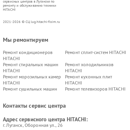
сервисных центров в Луганске по
ремонту и обслуживанию техники
HITACHI
2021-2026 © СЦ lug.hitachi-fixim.ru
Мы ремонтируем
Ремонт кондиционеров
Ремонт сплит-систем HITACHI
HITACHI
Ремонт стиральных машин
Ремонт холодильников
HITACHI
HITACHI
Ремонт морозильных камер
Ремонт кухонных плит
HITACHI
HITACHI
Ремонт сушильных машин
Ремонт телевизоров HITACHI
HITACHI
Ремонт систем хранения
Ремонт снегоуборщиков
Контакты сервис центра
данных HITACHI
HITACHI
Ремонт варочных панелей
Ремонт водонагревателей
Адрес сервисного центра HITACHI:
HITACHI
HITACHI
г. Луганск, Оборонная ул., 26