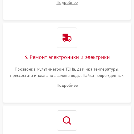
Подробнее
крестовины на износ, а манжеты люка на разрывы.
3. Ремонт электроники и электрики
Прозвонка мультиметром ТЭНа, датчика температуры,
прессостата и клапанов залива воды. Пайка поврежденных
дорожек или замена симисторов на плате управления.
Подробнее
Восстановление целостности проводки и контактов.