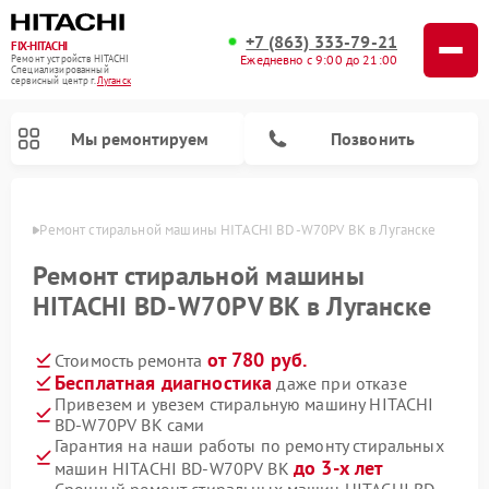
+7 (863) 333-79-21
FIX-HITACHI
Ежедневно с 9:00 до 21:00
Ремонт устройств HITACHI
Специализированный
cервисный центр г.
Луганск
Мы ремонтируем
Позвонить
анске
Ремонт стиральной машины HITACHI BD-W70PV BK в Луганске
Ремонт стиральной машины
HITACHI BD-W70PV BK в Луганске
от 780 руб.
Стоимость ремонта
Бесплатная диагностика
даже при отказе
Привезем и увезем стиральную машину HITACHI
BD-W70PV BK сами
Ремонт кондиционеров HITACHI
Ремонт снегоуборщиков HITACHI
Ремонт водонагревателей HITACHI
Ремонт систем хранения данных HITACHI
Ремонт морозильных камер HITACHI
Ремонт сушильных машин HITACHI
Ремонт варочных панелей HITACHI
Ремонт посудомоечных машин HITACHI
Гарантия на наши работы по ремонту стиральных
до 3-х лет
машин HITACHI BD-W70PV BK