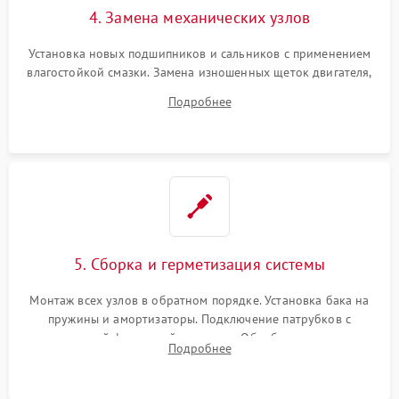
4. Замена механических узлов
Установка новых подшипников и сальников с применением
влагостойкой смазки. Замена изношенных щеток двигателя,
порванного ремня привода, неисправного сливного насоса
Подробнее
или поврежденной резиновой манжеты.
5. Сборка и герметизация системы
Монтаж всех узлов в обратном порядке. Установка бака на
пружины и амортизаторы. Подключение патрубков с
надежной фиксацией хомутами. Обработка стыков
Подробнее
герметиком для предотвращения возможных протечек воды.