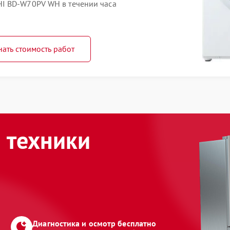
I BD-W70PV WH в течении часа
нать стоимость работ
 техники
Диагностика и осмотр бесплатно