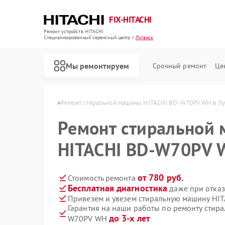
FIX-HITACHI
Ремонт устройств HITACHI
Специализированный cервисный центр г.
Луганск
Мы ремонтируем
Срочный ремонт
Це
HITACHI в Луганске
Ремонт стиральной машины HITACHI BD-W70PV WH в Лу
Ремонт стиральной
HITACHI BD-W70PV W
от 780 руб.
Стоимость ремонта
Бесплатная диагностика
даже при отказ
Привезем и увезем стиральную машину HI
Гарантия на наши работы по ремонту стир
до 3-х лет
W70PV WH
Ремонт кондиционеров HITACHI
Ремонт холодильников HITACHI
Ремонт морозильных камер HITACHI
Ремонт кухонных плит HITACHI
Ремонт сушильных машин HITACHI
Ремонт систем хранения данных HITACHI
Ремонт снегоуборщиков HITACHI
Ремонт варочных панелей HITACHI
Ремонт водонагревателей HITACHI
Ремонт посудомоечных машин HITACHI