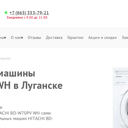
+7 (863) 333-79-21
Ежедневно с 9:00 до 21:00
ны
О нас
Отзывы
Доставка
Гарантии
Акции и скидки
Зая
ганске
 машины
H в Луганске
е
TACHI BD-W70PV WH сами
альных машин HITACHI BD-