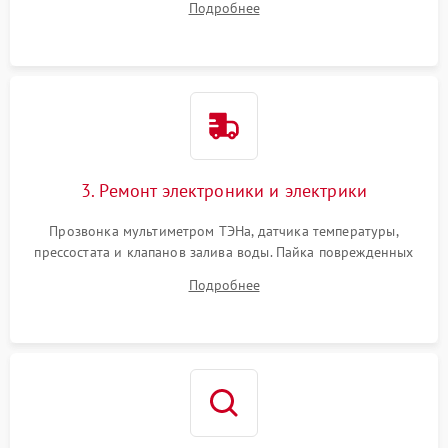
Подробнее
крестовины на износ, а манжеты люка на разрывы.
3. Ремонт электроники и электрики
Прозвонка мультиметром ТЭНа, датчика температуры,
прессостата и клапанов залива воды. Пайка поврежденных
дорожек или замена симисторов на плате управления.
Подробнее
Восстановление целостности проводки и контактов.