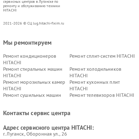
сервисных центров в Луганске по
ремонту и обслуживанию техники
HITACHI
2021-2026 © СЦ lug.hitachi-fixim.ru
Мы ремонтируем
Ремонт кондиционеров
Ремонт сплит-систем HITACHI
HITACHI
Ремонт стиральных машин
Ремонт холодильников
HITACHI
HITACHI
Ремонт морозильных камер
Ремонт кухонных плит
HITACHI
HITACHI
Ремонт сушильных машин
Ремонт телевизоров HITACHI
HITACHI
Ремонт систем хранения
Ремонт снегоуборщиков
Контакты сервис центра
данных HITACHI
HITACHI
Ремонт варочных панелей
Ремонт водонагревателей
Адрес сервисного центра HITACHI:
HITACHI
HITACHI
г. Луганск, Оборонная ул., 26