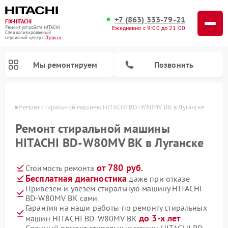
+7 (863) 333-79-21
FIX-HITACHI
Ежедневно с 9:00 до 21:00
Ремонт устройств HITACHI
Специализированный
cервисный центр г.
Луганск
Мы ремонтируем
Позвонить
анске
Ремонт стиральной машины HITACHI BD-W80MV BK в Луганске
Ремонт стиральной машины
HITACHI BD-W80MV BK в Луганске
от 780 руб.
Стоимость ремонта
Бесплатная диагностика
даже при отказе
Привезем и увезем стиральную машину HITACHI
BD-W80MV BK сами
Ремонт кондиционеров HITACHI
Ремонт снегоуборщиков HITACHI
Ремонт водонагревателей HITACHI
Ремонт систем хранения данных HITACHI
Ремонт морозильных камер HITACHI
Ремонт сушильных машин HITACHI
Ремонт варочных панелей HITACHI
Ремонт посудомоечных машин HITACHI
Гарантия на наши работы по ремонту стиральных
до 3-х лет
машин HITACHI BD-W80MV BK