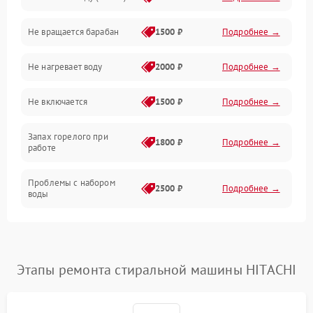
Водоснабжение
Не вращается барабан
1500 ₽
Подробнее →
Слив
Не нагревает воду
2000 ₽
Подробнее →
Программное обеспечение
Не включается
1500 ₽
Подробнее →
Запах горелого при
1800 ₽
Подробнее →
работе
Проблемы с набором
2500 ₽
Подробнее →
воды
Замена ТЭНа
2200 ₽
Подробнее →
Замена платы управления
2200 ₽
Подробнее →
Этапы ремонта стиральной машины HITACHI