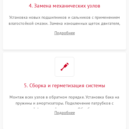
4. Замена механических узлов
Установка новых подшипников и сальников с применением
влагостойкой смазки. Замена изношенных щеток двигателя,
порванного ремня привода, неисправного сливного насоса
Подробнее
или поврежденной резиновой манжеты.
5. Сборка и герметизация системы
Монтаж всех узлов в обратном порядке. Установка бака на
пружины и амортизаторы. Подключение патрубков с
надежной фиксацией хомутами. Обработка стыков
Подробнее
герметиком для предотвращения возможных протечек воды.