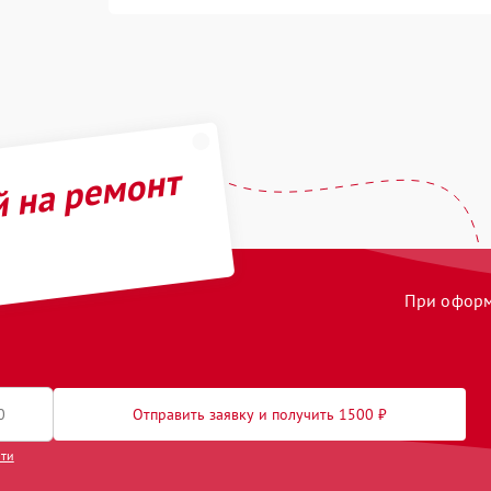
й на ремонт
При оформл
Отправить заявку и получить 1500 ₽
сти