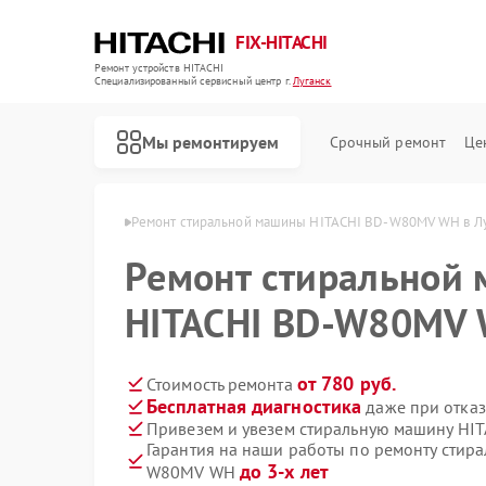
FIX-HITACHI
Ремонт устройств HITACHI
Специализированный cервисный центр г.
Луганск
Мы ремонтируем
Срочный ремонт
Це
HITACHI в Луганске
Ремонт стиральной машины HITACHI BD-W80MV WH в Л
Ремонт стиральной
HITACHI BD-W80MV 
от 780 руб.
Стоимость ремонта
Бесплатная диагностика
даже при отказ
Привезем и увезем стиральную машину H
Гарантия на наши работы по ремонту стир
до 3-х лет
W80MV WH
Ремонт кондиционеров HITACHI
Ремонт холодильников HITACHI
Ремонт морозильных камер HITACHI
Ремонт кухонных плит HITACHI
Ремонт сушильных машин HITACHI
Ремонт систем хранения данных HITACHI
Ремонт снегоуборщиков HITACHI
Ремонт варочных панелей HITACHI
Ремонт водонагревателей HITACHI
Ремонт посудомоечных машин HITACHI