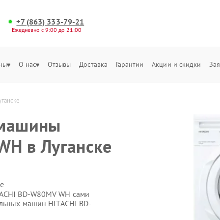
+7 (863) 333-79-21
Ежедневно с 9:00 до 21:00
ны
О нас
Отзывы
Доставка
Гарантии
Акции и скидки
Зая
уганске
 машины
WH в Луганске
е
ITACHI BD-W80MV WH сами
альных машин HITACHI BD-